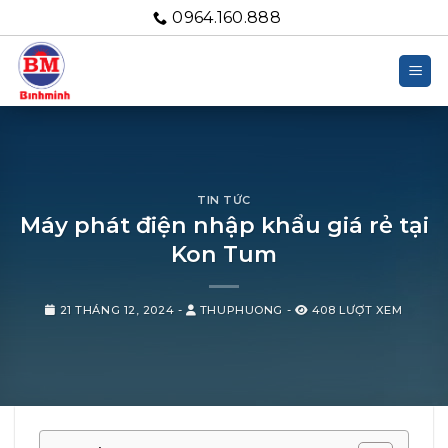
Bỏ
0964.160.888
qua
nội
dung
TIN TỨC
Máy phát điện nhập khẩu giá rẻ tại
Kon Tum
21 THÁNG 12, 2024
-
THUPHUONG
-
408 LƯỢT XEM