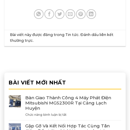
Bài viết này được đăng trong
Tin tức
. Đánh dấu
liên kết
thường trực
.
BÀI VIẾT MỚI NHẤT
Bàn Giao Thành Công 4 Máy Phát Điện
Mitsubishi MGS2300R Tại Cảng Lạch
Huyện
ở
Chức năng bình luận bị tắt
Bàn
Giao
Gặp Gỡ Và Kết Nối Hợp Tác Cùng Tân
Thành