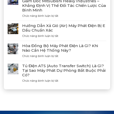
Giám Đốc Mitsubishi Heavy Industries –
Công
Khẳng Định Vị Thế Đối Tác Chiến Lược Của
4
Bình Minh
Máy
Phát
ở
Chức năng bình luận bị tắt
Điện
Gặp
Mitsubishi
Gỡ
Hướng Dẫn Xả Gió (Air) Máy Phát Điện Bị E
MGS2300R
Và
Dầu Chuẩn Xác
Tại
Kết
Cảng
ở
Chức năng bình luận bị tắt
Nối
Lạch
Hướng
Hợp
Huyện
Dẫn
Tác
Hòa Đồng Bộ Máy Phát Điện Là Gì? Khi
Xả
Cùng
Nào Cần Hệ Thống Này?
Gió
Tân
ở
Chức năng bình luận bị tắt
(Air)
Giám
Hòa
Máy
Đốc
Đồng
Phát
Mitsubishi
Tủ Điện ATS (Auto Transfer Switch) Là Gì?
Bộ
Điện
Heavy
Tại Sao Máy Phát Dự Phòng Bắt Buộc Phải
Máy
Bị
Industries
Có?
Phát
E
–
Điện
Dầu
ở
Chức năng bình luận bị tắt
Khẳng
Là
Chuẩn
Tủ
Định
Gì?
Xác
Điện
Vị
Khi
ATS
Thế
Nào
(Auto
Đối
Cần
Transfer
Tác
Hệ
Switch)
Chiến
Thống
Là
Lược
Này?
Gì?
Của