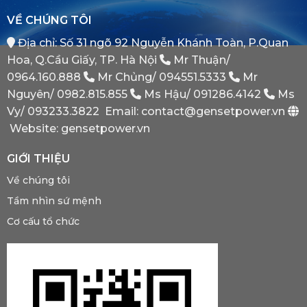
Tại
Bình
VỀ CHÚNG TÔI
Sao
Minh
Máy
Địa chỉ: Số 31 ngõ 92 Nguyễn Khánh Toàn, P.Quan
Phát
Dự
Hoa, Q.Cầu Giấy, TP. Hà Nội
Mr Thuận/
Phòng
Bắt
0964.160.888
Mr Chủng/
094551.5333
Mr
Buộc
Nguyên/
0982.815.855
Ms Hậu/
091286.4142
Ms
Phải
Có?
Vy/
093233.3822
Email: contact@gensetpower.vn
Website: gensetpower.vn
GIỚI THIỆU
Về chúng tôi
Tầm nhìn sứ mệnh
Cơ cấu tổ chức