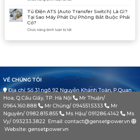
Hòa
Máy
Đốc
Đồng
Phát
Mitsubishi
Tủ Điện ATS (Auto Transfer Switch) Là Gì?
Bộ
Điện
Heavy
Tại Sao Máy Phát Dự Phòng Bắt Buộc Phải
Máy
Bị
Industries
Có?
Phát
E
–
Điện
Dầu
ở
Chức năng bình luận bị tắt
Khẳng
Là
Chuẩn
Tủ
Định
Gì?
Xác
Điện
Vị
Khi
ATS
Thế
Nào
(Auto
Đối
Cần
Transfer
Tác
Hệ
Switch)
Chiến
Thống
Là
Lược
Này?
Gì?
Của
Tại
Bình
VỀ CHÚNG TÔI
Sao
Minh
Máy
Địa chỉ: Số 31 ngõ 92 Nguyễn Khánh Toàn, P.Quan
Phát
Dự
Hoa, Q.Cầu Giấy, TP. Hà Nội
Mr Thuận/
Phòng
Bắt
0964.160.888
Mr Chủng/
094551.5333
Mr
Buộc
Nguyên/
0982.815.855
Ms Hậu/
091286.4142
Ms
Phải
Có?
Vy/
093233.3822
Email: contact@gensetpower.vn
Website: gensetpower.vn