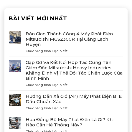
BÀI VIẾT MỚI NHẤT
Bàn Giao Thành Công 4 Máy Phát Điện
Mitsubishi MGS2300R Tại Cảng Lạch
Huyện
ở
Chức năng bình luận bị tắt
Bàn
Giao
Gặp Gỡ Và Kết Nối Hợp Tác Cùng Tân
Thành
Giám Đốc Mitsubishi Heavy Industries –
Công
Khẳng Định Vị Thế Đối Tác Chiến Lược Của
4
Bình Minh
Máy
Phát
ở
Chức năng bình luận bị tắt
Điện
Gặp
Mitsubishi
Gỡ
Hướng Dẫn Xả Gió (Air) Máy Phát Điện Bị E
MGS2300R
Và
Dầu Chuẩn Xác
Tại
Kết
Cảng
ở
Chức năng bình luận bị tắt
Nối
Lạch
Hướng
Hợp
Huyện
Dẫn
Tác
Hòa Đồng Bộ Máy Phát Điện Là Gì? Khi
Xả
Cùng
Nào Cần Hệ Thống Này?
Gió
Tân
ở
Chức năng bình luận bị tắt
(Air)
Giám