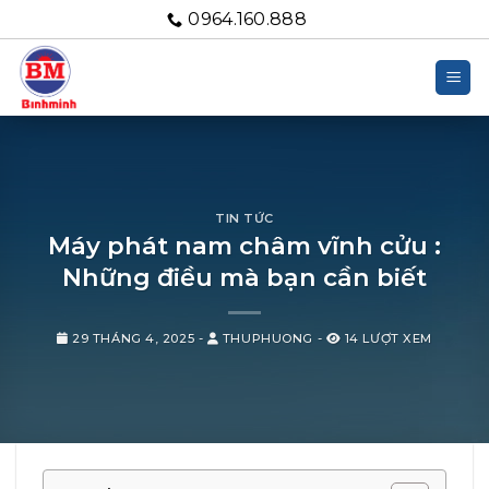
Bỏ
0964.160.888
qua
nội
dung
TIN TỨC
Máy phát nam châm vĩnh cửu :
Những điều mà bạn cần biết
29 THÁNG 4, 2025
-
THUPHUONG
-
14 LƯỢT XEM