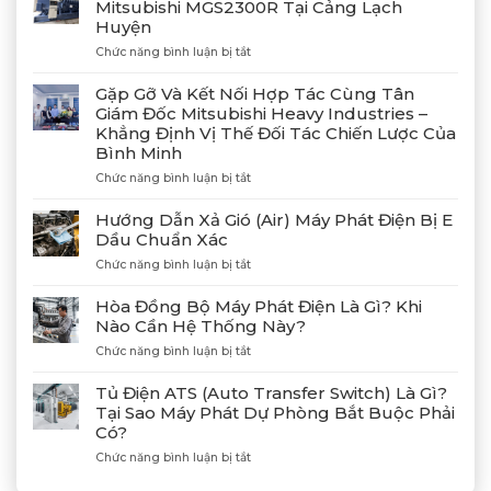
Mitsubishi MGS2300R Tại Cảng Lạch
Huyện
ở
Chức năng bình luận bị tắt
Bàn
Giao
Gặp Gỡ Và Kết Nối Hợp Tác Cùng Tân
Thành
Giám Đốc Mitsubishi Heavy Industries –
Công
Khẳng Định Vị Thế Đối Tác Chiến Lược Của
4
Bình Minh
Máy
Phát
ở
Chức năng bình luận bị tắt
Điện
Gặp
Mitsubishi
Gỡ
Hướng Dẫn Xả Gió (Air) Máy Phát Điện Bị E
MGS2300R
Và
Dầu Chuẩn Xác
Tại
Kết
Cảng
ở
Chức năng bình luận bị tắt
Nối
Lạch
Hướng
Hợp
Huyện
Dẫn
Tác
Hòa Đồng Bộ Máy Phát Điện Là Gì? Khi
Xả
Cùng
Nào Cần Hệ Thống Này?
Gió
Tân
ở
Chức năng bình luận bị tắt
(Air)
Giám
Hòa
Máy
Đốc
Đồng
Phát
Mitsubishi
Tủ Điện ATS (Auto Transfer Switch) Là Gì?
Bộ
Điện
Heavy
Tại Sao Máy Phát Dự Phòng Bắt Buộc Phải
Máy
Bị
Industries
Có?
Phát
E
–
Điện
Dầu
ở
Chức năng bình luận bị tắt
Khẳng
Là
Chuẩn
Tủ
Định
Gì?