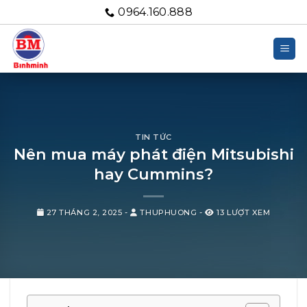
Bỏ
0964.160.888
qua
nội
dung
TIN TỨC
Nên mua máy phát điện Mitsubishi
hay Cummins?
27 THÁNG 2, 2025
-
THUPHUONG
-
13 LƯỢT XEM