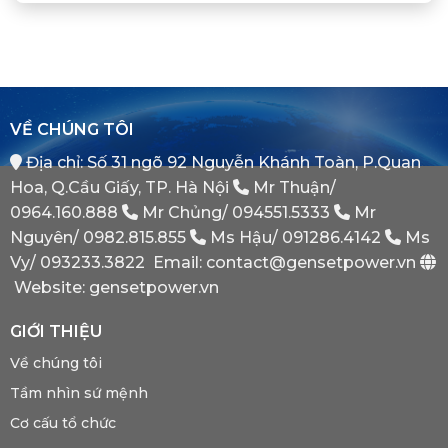
Xác
Điện
Vị
Khi
ATS
Thế
Nào
(Auto
Đối
Cần
Transfer
Tác
Hệ
Switch)
Chiến
Thống
Là
Lược
Này?
Gì?
Của
Tại
Bình
VỀ CHÚNG TÔI
Sao
Minh
Máy
Địa chỉ: Số 31 ngõ 92 Nguyễn Khánh Toàn, P.Quan
Phát
Dự
Hoa, Q.Cầu Giấy, TP. Hà Nội
Mr Thuận/
Phòng
Bắt
0964.160.888
Mr Chủng/
094551.5333
Mr
Buộc
Nguyên/
0982.815.855
Ms Hậu/
091286.4142
Ms
Phải
Có?
Vy/
093233.3822
Email: contact@gensetpower.vn
Website: gensetpower.vn
GIỚI THIỆU
Về chúng tôi
Tầm nhìn sứ mệnh
Cơ cấu tổ chức