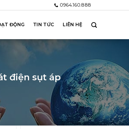
0964.160.888
OẠT ĐỘNG
TIN TỨC
LIÊN HỆ
t điện sụt áp