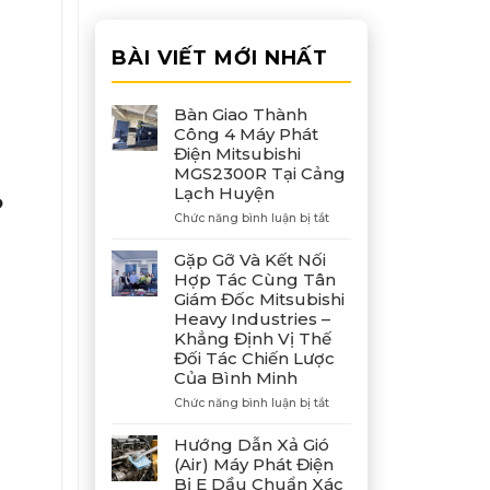
BÀI VIẾT MỚI NHẤT
Bàn Giao Thành
Công 4 Máy Phát
Điện Mitsubishi
MGS2300R Tại Cảng
Lạch Huyện
?
ở
Chức năng bình luận bị tắt
Bàn
Giao
Gặp Gỡ Và Kết Nối
Thành
Hợp Tác Cùng Tân
Công
Giám Đốc Mitsubishi
4
Heavy Industries –
Máy
Khẳng Định Vị Thế
Phát
Đối Tác Chiến Lược
Điện
Của Bình Minh
Mitsubishi
MGS2300R
ở
Chức năng bình luận bị tắt
Tại
Gặp
Cảng
Gỡ
Hướng Dẫn Xả Gió
Lạch
Và
(Air) Máy Phát Điện
Huyện
Kết
Bị E Dầu Chuẩn Xác
Nối