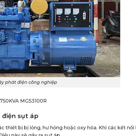
y phát điện công nghiệp
i 2750KVA MGS3100R
điện sụt áp
 thiết bị bị lỏng, hư hỏng hoặc oxy hóa. Khi các kết nối 
Điều này sẽ gây ra sụt áp.