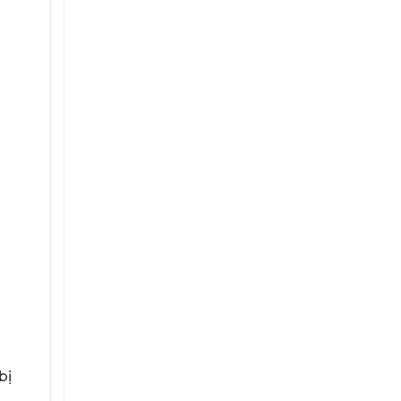
Phát
Dự
Phòng
Bắt
Buộc
Phải
Có?
bị