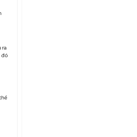
h
 ra
ừ đó
thể