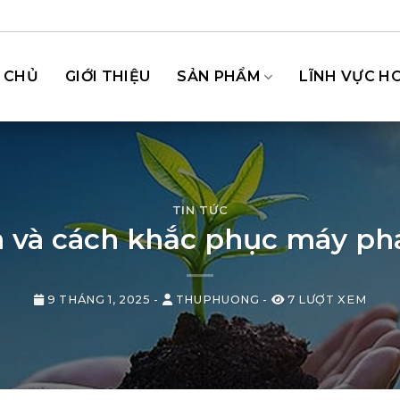
 CHỦ
GIỚI THIỆU
SẢN PHẨM
LĨNH VỰC H
TIN TỨC
và cách khắc phục máy phá
9 THÁNG 1, 2025
-
THUPHUONG
-
7 LƯỢT XEM