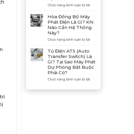
ch
Hợp
ở
Chức năng bình luận bị tắt
Tác
Hướng
Cùng
Dẫn
Hòa Đồng Bộ Máy
Tân
Xả
Phát Điện Là Gì? Khi
Giám
Gió
Nào Cần Hệ Thống
Đốc
(Air)
Này?
Mitsubishi
Máy
Heavy
Phát
ở
Chức năng bình luận bị tắt
Industries
Điện
Hòa
–
Bị
ện
Đồng
Tủ Điện ATS (Auto
Khẳng
E
Bộ
Transfer Switch) Là
Định
Dầu
Máy
Gì? Tại Sao Máy Phát
Vị
Chuẩn
Phát
Dự Phòng Bắt Buộc
Thế
Xác
Điện
Phải Có?
Đối
Là
Tác
Gì?
ở
Chức năng bình luận bị tắt
Chiến
Khi
Tủ
Lược
Nào
Điện
Của
Cần
ATS
Bình
rì
Hệ
(Auto
Minh
Thống
Transfer
bị
Này?
Switch)
Là
Gì?
Tại
Sao
Máy