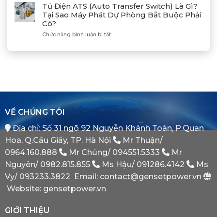
Đồng
Phát
Mitsubishi
Tủ Điện ATS (Auto Transfer Switch) Là Gì?
Bộ
Điện
Heavy
Tại Sao Máy Phát Dự Phòng Bắt Buộc Phải
Máy
Bị
Industries
Có?
Phát
E
–
Điện
Dầu
ở
Chức năng bình luận bị tắt
Khẳng
Là
Chuẩn
Tủ
Định
Gì?
Xác
Điện
Vị
Khi
ATS
Thế
Nào
(Auto
Đối
Cần
Transfer
Tác
Hệ
Switch)
Chiến
Thống
Là
Lược
Này?
Gì?
Của
Tại
Bình
VỀ CHÚNG TÔI
Sao
Minh
Máy
Địa chỉ: Số 31 ngõ 92 Nguyễn Khánh Toàn, P.Quan
Phát
Dự
Hoa, Q.Cầu Giấy, TP. Hà Nội
Mr Thuận/
Phòng
Bắt
0964.160.888
Mr Chủng/
094551.5333
Mr
Buộc
Nguyên/
0982.815.855
Ms Hậu/
091286.4142
Ms
Phải
Có?
Vy/
093233.3822
Email: contact@gensetpower.vn
Website: gensetpower.vn
GIỚI THIỆU