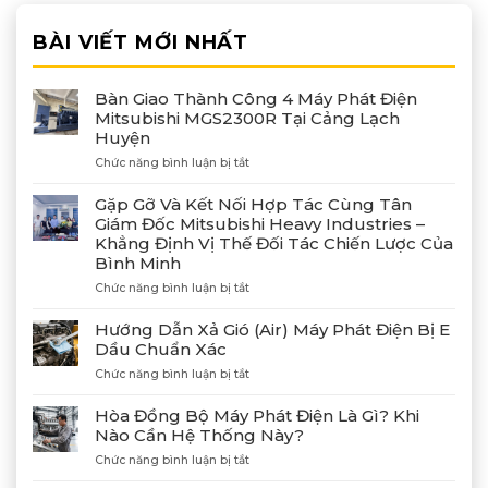
BÀI VIẾT MỚI NHẤT
Bàn Giao Thành Công 4 Máy Phát Điện
Mitsubishi MGS2300R Tại Cảng Lạch
Huyện
ở
Chức năng bình luận bị tắt
Bàn
Giao
Gặp Gỡ Và Kết Nối Hợp Tác Cùng Tân
Thành
Giám Đốc Mitsubishi Heavy Industries –
Công
Khẳng Định Vị Thế Đối Tác Chiến Lược Của
4
Bình Minh
Máy
Phát
ở
Chức năng bình luận bị tắt
Điện
Gặp
Mitsubishi
Gỡ
Hướng Dẫn Xả Gió (Air) Máy Phát Điện Bị E
MGS2300R
Và
Dầu Chuẩn Xác
Tại
Kết
Cảng
ở
Chức năng bình luận bị tắt
Nối
Lạch
Hướng
Hợp
Huyện
Dẫn
Tác
Hòa Đồng Bộ Máy Phát Điện Là Gì? Khi
Xả
Cùng
Nào Cần Hệ Thống Này?
Gió
Tân
ở
Chức năng bình luận bị tắt
(Air)
Giám
Hòa
Máy
Đốc