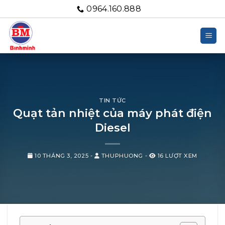
Bỏ
0964.160.888
qua
nội
dung
TIN TỨC
Quạt tản nhiệt của máy phát điện
Diesel
10 THÁNG 3, 2025
-
THUPHUONG
-
16 LƯỢT XEM