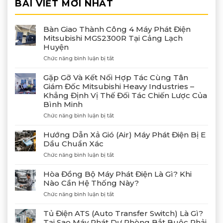
BÀI VIẾT MỚI NHẤT
Bàn Giao Thành Công 4 Máy Phát Điện
Mitsubishi MGS2300R Tại Cảng Lạch
Huyện
ở
Chức năng bình luận bị tắt
Bàn
Giao
Gặp Gỡ Và Kết Nối Hợp Tác Cùng Tân
Thành
Giám Đốc Mitsubishi Heavy Industries –
Công
Khẳng Định Vị Thế Đối Tác Chiến Lược Của
4
Bình Minh
Máy
Phát
ở
Chức năng bình luận bị tắt
Điện
Gặp
Mitsubishi
Gỡ
Hướng Dẫn Xả Gió (Air) Máy Phát Điện Bị E
MGS2300R
Và
Dầu Chuẩn Xác
Tại
Kết
Cảng
ở
Chức năng bình luận bị tắt
Nối
Lạch
Hướng
Hợp
Huyện
Dẫn
Tác
Hòa Đồng Bộ Máy Phát Điện Là Gì? Khi
Xả
Cùng
Nào Cần Hệ Thống Này?
Gió
Tân
ở
Chức năng bình luận bị tắt
(Air)
Giám
Hòa
Máy
Đốc
Đồng
Phát
Mitsubishi
Tủ Điện ATS (Auto Transfer Switch) Là Gì?
Bộ
Điện
Heavy
Tại Sao Máy Phát Dự Phòng Bắt Buộc Phải