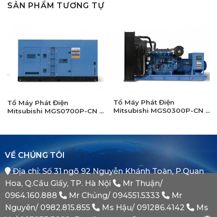
SẢN PHẨM TƯƠNG TỰ
Tổ Máy Phát Điện
Tổ Máy Phát Điện
Mitsubishi MGS0300P-CN –
Mitsubishi MGS0700P-CN –
Máy Trần
Máy có vỏ chống ồn
VỀ CHÚNG TÔI
Địa chỉ: Số 31 ngõ 92 Nguyễn Khánh Toàn, P.Quan
Hoa, Q.Cầu Giấy, TP. Hà Nội
Mr Thuận/
0964.160.888
Mr Chủng/
094551.5333
Mr
Nguyên/
0982.815.855
Ms Hậu/
091286.4142
Ms