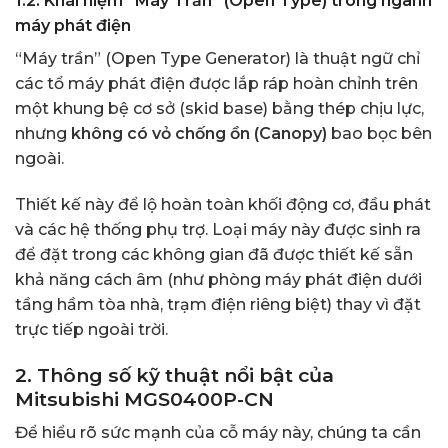
1.2. Khái niệm “Máy Trần” (Open Type) trong ngành
máy phát điện
“Máy trần” (Open Type Generator) là thuật ngữ chỉ
các tổ máy phát điện được lắp ráp hoàn chỉnh trên
một khung bệ cơ sở (skid base) bằng thép chịu lực,
nhưng
không có vỏ chống ồn (Canopy)
bao bọc bên
ngoài.
Thiết kế này để lộ hoàn toàn khối động cơ, đầu phát
và các hệ thống phụ trợ. Loại máy này được sinh ra
để đặt trong các không gian đã được thiết kế sẵn
khả năng cách âm (như phòng máy phát điện dưới
tầng hầm tòa nhà, trạm điện riêng biệt) thay vì đặt
trực tiếp ngoài trời.
2. Thông số kỹ thuật nổi bật của
Mitsubishi MGS0400P-CN
Để hiểu rõ sức mạnh của cỗ máy này, chúng ta cần