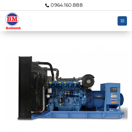
Bỏ
0964.160.888
qua
nội
dung