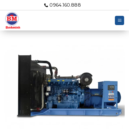
Bỏ
0964.160.888
qua
nội
dung