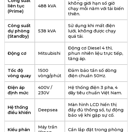
Công suất
không giới hạn số giờ
liên tục
488 kVA
chạy mỗi năm với tải biến
(Prime)
thiên.
Công suất
Sử dụng khi mất điện
dự phòng
538 kVA
lưới, không được chạy
(Standby)
quá tải.
Động cơ Diesel 4 thì,
Động cơ
Mitsubishi
phun nhiên liệu trực tiếp,
tăng áp.
Tốc độ
1500
Đảm bảo tần số dòng
vòng quay
vòng/phút
điện chuẩn 50Hz.
Điện áp
400V /
Hệ thống điện 3 pha, 4
định mức
230V
dây tiêu chuẩn Việt Nam.
Màn hình LCD hiển thị
Hệ thống
Deepsea
đầy đủ thông số, tự động
điều khiển
bảo vệ khi gặp sự cố.
Máy trần
Kiểu phân
Cần lắp đặt trong phòng