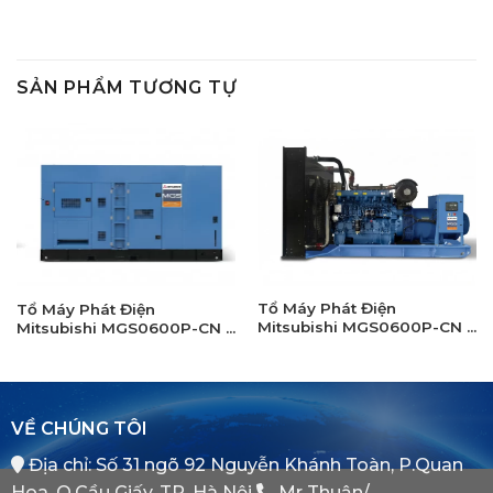
SẢN PHẨM TƯƠNG TỰ
Tổ Máy Phát Điện
Tổ Máy Phát Điện
Mitsubishi MGS0600P-CN –
Mitsubishi MGS0600P-CN –
Máy Trần
Máy có vỏ chống ồn
VỀ CHÚNG TÔI
Địa chỉ: Số 31 ngõ 92 Nguyễn Khánh Toàn, P.Quan
Hoa, Q.Cầu Giấy, TP. Hà Nội
Mr Thuận/