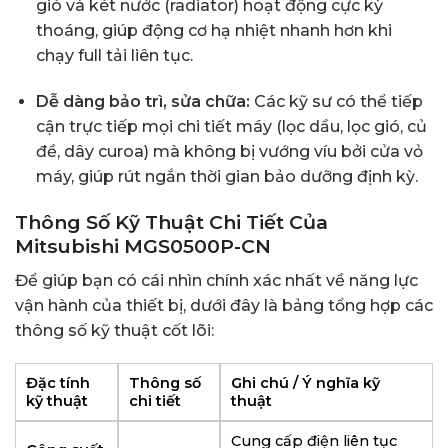
gió và két nước (radiator) hoạt động cực kỳ
thoáng, giúp động cơ hạ nhiệt nhanh hơn khi
chạy full tải liên tục.
Dễ dàng bảo trì, sửa chữa:
Các kỹ sư có thể tiếp
cận trực tiếp mọi chi tiết máy (lọc dầu, lọc gió, củ
đề, dây curoa) mà không bị vướng víu bởi cửa vỏ
máy, giúp rút ngắn thời gian bảo dưỡng định kỳ.
Thông Số Kỹ Thuật Chi Tiết Của
Mitsubishi MGS0500P-CN
Để giúp bạn có cái nhìn chính xác nhất về năng lực
vận hành của thiết bị, dưới đây là bảng tổng hợp các
thông số kỹ thuật cốt lõi:
Đặc tính
Thông số
Ghi chú / Ý nghĩa kỹ
kỹ thuật
chi tiết
thuật
Cung cấp điện liên tục