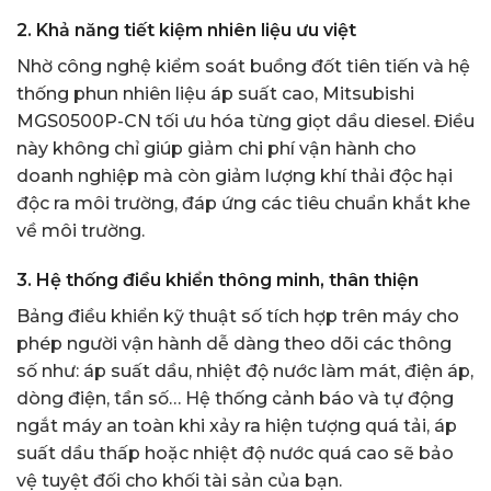
2. Khả năng tiết kiệm nhiên liệu ưu việt
Nhờ công nghệ kiểm soát buồng đốt tiên tiến và hệ
thống phun nhiên liệu áp suất cao, Mitsubishi
MGS0500P-CN tối ưu hóa từng giọt dầu diesel. Điều
này không chỉ giúp giảm chi phí vận hành cho
doanh nghiệp mà còn giảm lượng khí thải độc hại
độc ra môi trường, đáp ứng các tiêu chuẩn khắt khe
về môi trường.
3. Hệ thống điều khiển thông minh, thân thiện
Bảng điều khiển kỹ thuật số tích hợp trên máy cho
phép người vận hành dễ dàng theo dõi các thông
số như: áp suất dầu, nhiệt độ nước làm mát, điện áp,
dòng điện, tần số… Hệ thống cảnh báo và tự động
ngắt máy an toàn khi xảy ra hiện tượng quá tải, áp
suất dầu thấp hoặc nhiệt độ nước quá cao sẽ bảo
vệ tuyệt đối cho khối tài sản của bạn.