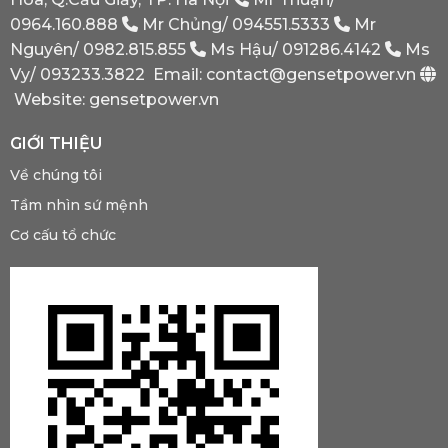
0964.160.888
Mr Chủng/
094551.5333
Mr
Nguyên/
0982.815.855
Ms Hậu/
091286.4142
Ms
Vy/
093233.3822
Email: contact@gensetpower.vn
Website: gensetpower.vn
GIỚI THIỆU
Về chúng tôi
Tầm nhìn sứ mệnh
Cơ cấu tổ chức