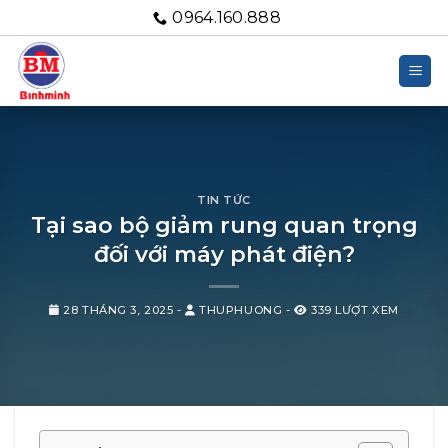
Bỏ
0964.160.888
qua
nội
dung
TIN TỨC
Tại sao bộ giảm rung quan trọng
đối với máy phát điện?
28 THÁNG 3, 2025
-
THUPHUONG
-
339 LƯỢT XEM