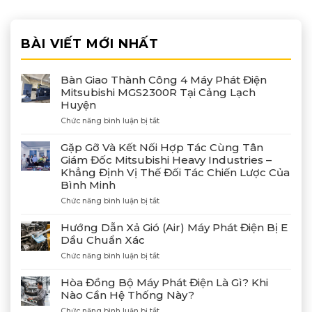
BÀI VIẾT MỚI NHẤT
Bàn Giao Thành Công 4 Máy Phát Điện
Mitsubishi MGS2300R Tại Cảng Lạch
Huyện
ở
Chức năng bình luận bị tắt
Bàn
Giao
Gặp Gỡ Và Kết Nối Hợp Tác Cùng Tân
Thành
Giám Đốc Mitsubishi Heavy Industries –
Công
Khẳng Định Vị Thế Đối Tác Chiến Lược Của
4
Bình Minh
Máy
Phát
ở
Chức năng bình luận bị tắt
Điện
Gặp
Mitsubishi
Gỡ
Hướng Dẫn Xả Gió (Air) Máy Phát Điện Bị E
MGS2300R
Và
Dầu Chuẩn Xác
Tại
Kết
Cảng
ở
Chức năng bình luận bị tắt
Nối
Lạch
Hướng
Hợp
Huyện
Dẫn
Tác
Hòa Đồng Bộ Máy Phát Điện Là Gì? Khi
Xả
Cùng
Nào Cần Hệ Thống Này?
Gió
Tân
ở
Chức năng bình luận bị tắt
(Air)
Giám