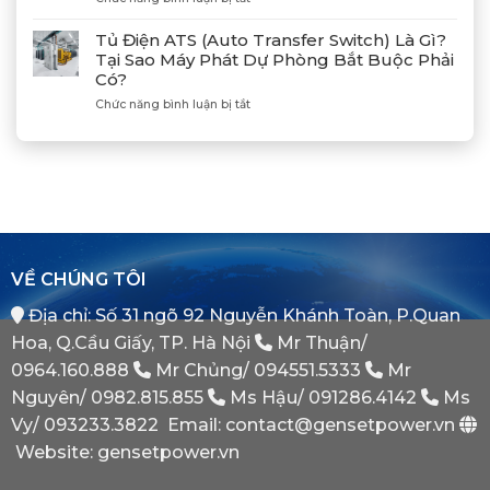
Hòa
Máy
Đốc
Đồng
Phát
Mitsubishi
Tủ Điện ATS (Auto Transfer Switch) Là Gì?
Bộ
Điện
Heavy
Tại Sao Máy Phát Dự Phòng Bắt Buộc Phải
Máy
Bị
Industries
Có?
Phát
E
–
Điện
Dầu
ở
Chức năng bình luận bị tắt
Khẳng
Là
Chuẩn
Tủ
Định
Gì?
Xác
Điện
Vị
Khi
ATS
Thế
Nào
(Auto
Đối
Cần
Transfer
Tác
Hệ
Switch)
Chiến
Thống
Là
Lược
Này?
Gì?
Của
Tại
Bình
VỀ CHÚNG TÔI
Sao
Minh
Máy
Địa chỉ: Số 31 ngõ 92 Nguyễn Khánh Toàn, P.Quan
Phát
Dự
Hoa, Q.Cầu Giấy, TP. Hà Nội
Mr Thuận/
Phòng
Bắt
0964.160.888
Mr Chủng/
094551.5333
Mr
Buộc
Nguyên/
0982.815.855
Ms Hậu/
091286.4142
Ms
Phải
Có?
Vy/
093233.3822
Email: contact@gensetpower.vn
Website: gensetpower.vn