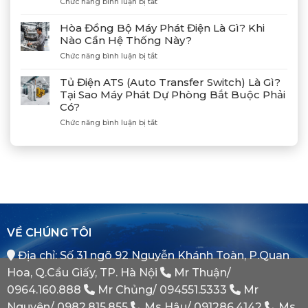
ở
Chức năng bình luận bị tắt
Nối
Lạch
Hướng
Hợp
Huyện
Dẫn
Tác
Hòa Đồng Bộ Máy Phát Điện Là Gì? Khi
Xả
Cùng
Nào Cần Hệ Thống Này?
Gió
Tân
ở
Chức năng bình luận bị tắt
(Air)
Giám
Hòa
Máy
Đốc
Đồng
Phát
Mitsubishi
Tủ Điện ATS (Auto Transfer Switch) Là Gì?
Bộ
Điện
Heavy
Tại Sao Máy Phát Dự Phòng Bắt Buộc Phải
Máy
Bị
Industries
Có?
Phát
E
–
Điện
Dầu
ở
Chức năng bình luận bị tắt
Khẳng
Là
Chuẩn
Tủ
Định
Gì?
Xác
Điện
Vị
Khi
ATS
Thế
Nào
(Auto
Đối
Cần
Transfer
Tác
Hệ
Switch)
Chiến
Thống
Là
Lược
Này?
Gì?
Của
Tại
Bình
VỀ CHÚNG TÔI
Sao
Minh
Máy
Địa chỉ: Số 31 ngõ 92 Nguyễn Khánh Toàn, P.Quan
Phát
Dự
Hoa, Q.Cầu Giấy, TP. Hà Nội
Mr Thuận/
Phòng
Bắt
0964.160.888
Mr Chủng/
094551.5333
Mr
Buộc
Nguyên/
0982.815.855
Ms Hậu/
091286.4142
Ms