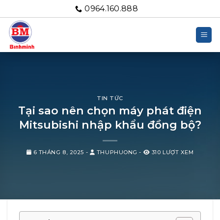
Bỏ
0964.160.888
qua
nội
dung
TIN TỨC
Tại sao nên chọn máy phát điện
Mitsubishi nhập khẩu đồng bộ?
6 THÁNG 8, 2025
-
THUPHUONG
-
310 LƯỢT XEM