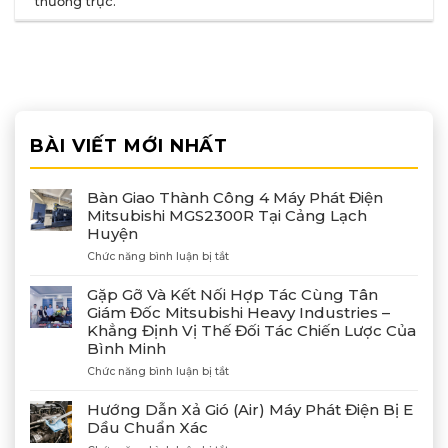
thường trực
.
BÀI VIẾT MỚI NHẤT
Bàn Giao Thành Công 4 Máy Phát Điện
Mitsubishi MGS2300R Tại Cảng Lạch
Huyện
ở
Chức năng bình luận bị tắt
Bàn
Giao
Gặp Gỡ Và Kết Nối Hợp Tác Cùng Tân
Thành
Giám Đốc Mitsubishi Heavy Industries –
Công
Khẳng Định Vị Thế Đối Tác Chiến Lược Của
4
Bình Minh
Máy
Phát
ở
Chức năng bình luận bị tắt
Điện
Gặp
Mitsubishi
Gỡ
Hướng Dẫn Xả Gió (Air) Máy Phát Điện Bị E
MGS2300R
Và
Dầu Chuẩn Xác
Tại
Kết
Cảng