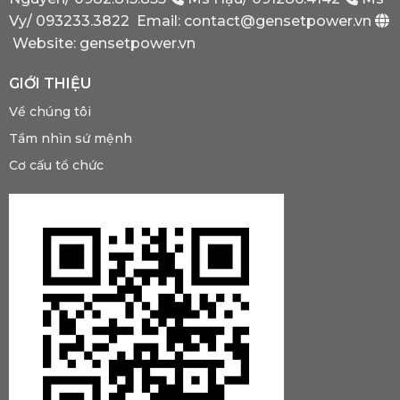
Phải
Có?
Vy/
093233.3822
Email: contact@gensetpower.vn
Website: gensetpower.vn
GIỚI THIỆU
Về chúng tôi
Tầm nhìn sứ mệnh
Cơ cấu tổ chức