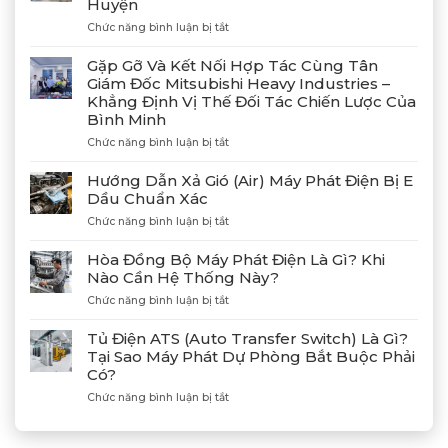
Huyện
ở
Chức năng bình luận bị tắt
Bàn
Giao
Gặp Gỡ Và Kết Nối Hợp Tác Cùng Tân
Thành
Giám Đốc Mitsubishi Heavy Industries –
Công
Khẳng Định Vị Thế Đối Tác Chiến Lược Của
4
Bình Minh
Máy
Phát
ở
Chức năng bình luận bị tắt
Điện
Gặp
Mitsubishi
Gỡ
Hướng Dẫn Xả Gió (Air) Máy Phát Điện Bị E
MGS2300R
Và
Dầu Chuẩn Xác
Tại
Kết
Cảng
ở
Chức năng bình luận bị tắt
Nối
Lạch
Hướng
Hợp
Huyện
Dẫn
Tác
Hòa Đồng Bộ Máy Phát Điện Là Gì? Khi
Xả
Cùng
Nào Cần Hệ Thống Này?
Gió
Tân
ở
Chức năng bình luận bị tắt
(Air)
Giám
Hòa
Máy
Đốc
Đồng
Phát
Mitsubishi
Tủ Điện ATS (Auto Transfer Switch) Là Gì?
Bộ
Điện
Heavy
Tại Sao Máy Phát Dự Phòng Bắt Buộc Phải
Máy
Bị
Industries
Có?
Phát
E
–
Điện
Dầu
ở
Chức năng bình luận bị tắt
Khẳng
Là
Chuẩn
Tủ
Định
Gì?
Xác
Điện
Vị
Khi
ATS
Thế