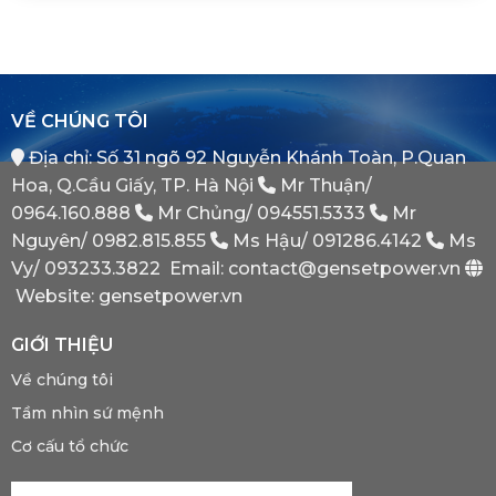
Nào
(Auto
Đối
Cần
Transfer
Tác
Hệ
Switch)
Chiến
Thống
Là
Lược
Này?
Gì?
Của
Tại
Bình
VỀ CHÚNG TÔI
Sao
Minh
Máy
Địa chỉ: Số 31 ngõ 92 Nguyễn Khánh Toàn, P.Quan
Phát
Dự
Hoa, Q.Cầu Giấy, TP. Hà Nội
Mr Thuận/
Phòng
Bắt
0964.160.888
Mr Chủng/
094551.5333
Mr
Buộc
Nguyên/
0982.815.855
Ms Hậu/
091286.4142
Ms
Phải
Có?
Vy/
093233.3822
Email: contact@gensetpower.vn
Website: gensetpower.vn
GIỚI THIỆU
Về chúng tôi
Tầm nhìn sứ mệnh
Cơ cấu tổ chức