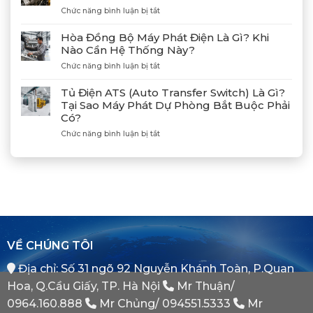
Cảng
ở
Chức năng bình luận bị tắt
Nối
Lạch
Hướng
Hợp
Huyện
Dẫn
Tác
Hòa Đồng Bộ Máy Phát Điện Là Gì? Khi
Xả
Cùng
Nào Cần Hệ Thống Này?
Gió
Tân
ở
Chức năng bình luận bị tắt
(Air)
Giám
Hòa
Máy
Đốc
Đồng
Phát
Mitsubishi
Tủ Điện ATS (Auto Transfer Switch) Là Gì?
Bộ
Điện
Heavy
Tại Sao Máy Phát Dự Phòng Bắt Buộc Phải
Máy
Bị
Industries
Có?
Phát
E
–
Điện
Dầu
ở
Chức năng bình luận bị tắt
Khẳng
Là
Chuẩn
Tủ
Định
Gì?
Xác
Điện
Vị
Khi
ATS
Thế
Nào
(Auto
Đối
Cần
Transfer
Tác
Hệ
Switch)
Chiến
Thống
Là
Lược
Này?
Gì?
Của
Tại
Bình
VỀ CHÚNG TÔI
Sao
Minh
Máy
Địa chỉ: Số 31 ngõ 92 Nguyễn Khánh Toàn, P.Quan
Phát
Dự
Hoa, Q.Cầu Giấy, TP. Hà Nội
Mr Thuận/
Phòng
Bắt
0964.160.888
Mr Chủng/
094551.5333
Mr
Buộc