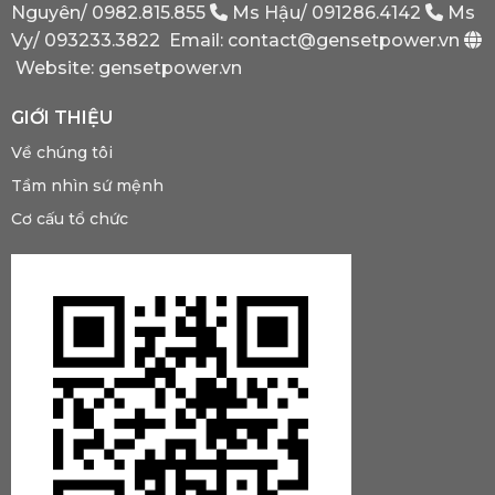
Nguyên/
0982.815.855
Ms Hậu/
091286.4142
Ms
Phải
Có?
Vy/
093233.3822
Email: contact@gensetpower.vn
Website: gensetpower.vn
GIỚI THIỆU
Về chúng tôi
Tầm nhìn sứ mệnh
Cơ cấu tổ chức