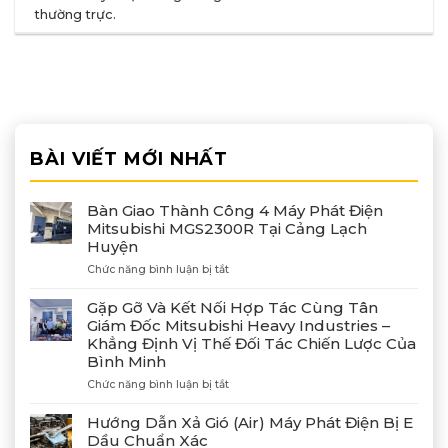
thường trực
.
BÀI VIẾT MỚI NHẤT
Bàn Giao Thành Công 4 Máy Phát Điện
Mitsubishi MGS2300R Tại Cảng Lạch
Huyện
ở
Chức năng bình luận bị tắt
Bàn
Giao
Gặp Gỡ Và Kết Nối Hợp Tác Cùng Tân
Thành
Giám Đốc Mitsubishi Heavy Industries –
Công
Khẳng Định Vị Thế Đối Tác Chiến Lược Của
4
Bình Minh
Máy
Phát
ở
Chức năng bình luận bị tắt
Điện
Gặp
Mitsubishi
Gỡ
Hướng Dẫn Xả Gió (Air) Máy Phát Điện Bị E
MGS2300R
Và
Dầu Chuẩn Xác
Tại
Kết