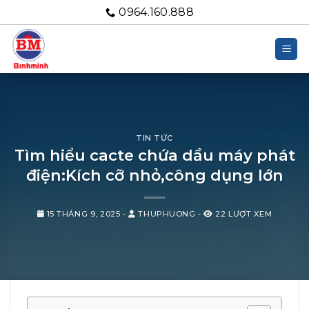
Bỏ
0964.160.888
qua
nội
dung
TIN TỨC
Tìm hiểu cacte chứa dầu máy phát
điện:Kích cỡ nhỏ,công dụng lớn
15 THÁNG 9, 2025
-
THUPHUONG
-
22 LƯỢT XEM