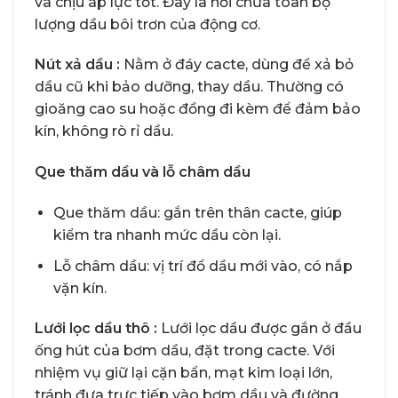
và chịu áp lực tốt. Đây là nơi chứa toàn bộ
lượng dầu bôi trơn của động cơ.
Nút xả dầu :
Nằm ở đáy cacte, dùng để xả bỏ
dầu cũ khi bảo dưỡng, thay dầu. Thường có
gioăng cao su hoặc đồng đi kèm để đảm bảo
kín, không rò rỉ dầu.
Que thăm dầu và lỗ châm dầu
Que thăm dầu: gắn trên thân cacte, giúp
kiểm tra nhanh mức dầu còn lại.
Lỗ châm dầu: vị trí đổ dầu mới vào, có nắp
vặn kín.
Lưới lọc dầu thô :
Lưới lọc dầu được gắn ở đầu
ống hút của bơm dầu, đặt trong cacte. Với
nhiệm vụ giữ lại cặn bẩn, mạt kim loại lớn,
tránh đưa trực tiếp vào bơm dầu và đường