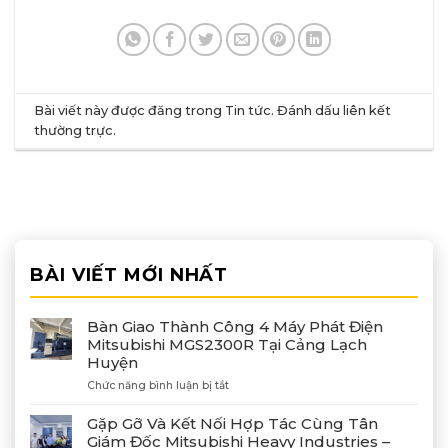
Bài viết này được đăng trong
Tin tức
. Đánh dấu
liên kết
thường trực
.
BÀI VIẾT MỚI NHẤT
Bàn Giao Thành Công 4 Máy Phát Điện
Mitsubishi MGS2300R Tại Cảng Lạch
Huyện
ở
Chức năng bình luận bị tắt
Bàn
Giao
Gặp Gỡ Và Kết Nối Hợp Tác Cùng Tân
Thành
Giám Đốc Mitsubishi Heavy Industries –