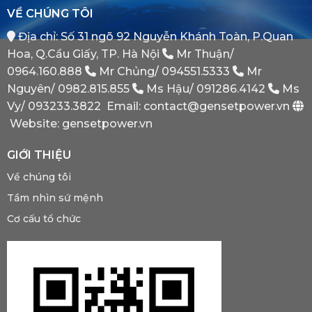
Tại
Bình
VỀ CHÚNG TÔI
Sao
Minh
Máy
Địa chỉ: Số 31 ngõ 92 Nguyễn Khánh Toàn, P.Quan
Phát
Dự
Hoa, Q.Cầu Giấy, TP. Hà Nội
Mr Thuận/
Phòng
Bắt
0964.160.888
Mr Chủng/
094551.5333
Mr
Buộc
Nguyên/
0982.815.855
Ms Hậu/
091286.4142
Ms
Phải
Có?
Vy/
093233.3822
Email: contact@gensetpower.vn
Website: gensetpower.vn
GIỚI THIỆU
Về chúng tôi
Tầm nhìn sứ mệnh
Cơ cấu tổ chức