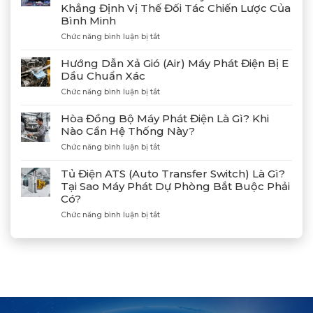
Công
Khẳng Định Vị Thế Đối Tác Chiến Lược Của
4
Bình Minh
Máy
Phát
ở
Chức năng bình luận bị tắt
Điện
Gặp
Mitsubishi
Gỡ
Hướng Dẫn Xả Gió (Air) Máy Phát Điện Bị E
MGS2300R
Và
Dầu Chuẩn Xác
Tại
Kết
Cảng
ở
Chức năng bình luận bị tắt
Nối
Lạch
Hướng
Hợp
Huyện
Dẫn
Tác
Hòa Đồng Bộ Máy Phát Điện Là Gì? Khi
Xả
Cùng
Nào Cần Hệ Thống Này?
Gió
Tân
ở
Chức năng bình luận bị tắt
(Air)
Giám
Hòa
Máy
Đốc
Đồng
Phát
Mitsubishi
Tủ Điện ATS (Auto Transfer Switch) Là Gì?
Bộ
Điện
Heavy
Tại Sao Máy Phát Dự Phòng Bắt Buộc Phải
Máy
Bị
Industries
Có?
Phát
E
–
Điện
Dầu
ở
Chức năng bình luận bị tắt
Khẳng
Là
Chuẩn
Tủ
Định
Gì?
Xác
Điện
Vị
Khi
ATS
Thế
Nào
(Auto
Đối
Cần
Transfer
Tác
Hệ
Switch)
Chiến
Thống
Là
Lược
Này?
Gì?
Của