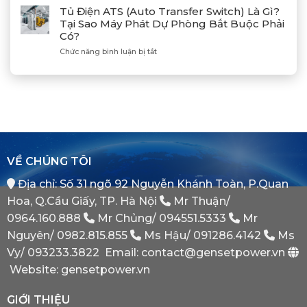
Đồng
Phát
Mitsubishi
Tủ Điện ATS (Auto Transfer Switch) Là Gì?
Bộ
Điện
Heavy
Tại Sao Máy Phát Dự Phòng Bắt Buộc Phải
Máy
Bị
Industries
Có?
Phát
E
–
Điện
Dầu
ở
Chức năng bình luận bị tắt
Khẳng
Là
Chuẩn
Tủ
Định
Gì?
Xác
Điện
Vị
Khi
ATS
Thế
Nào
(Auto
Đối
Cần
Transfer
Tác
Hệ
Switch)
Chiến
Thống
Là
Lược
Này?
Gì?
Của
Tại
Bình
VỀ CHÚNG TÔI
Sao
Minh
Máy
Địa chỉ: Số 31 ngõ 92 Nguyễn Khánh Toàn, P.Quan
Phát
Dự
Hoa, Q.Cầu Giấy, TP. Hà Nội
Mr Thuận/
Phòng
Bắt
0964.160.888
Mr Chủng/
094551.5333
Mr
Buộc
Nguyên/
0982.815.855
Ms Hậu/
091286.4142
Ms
Phải
Có?
Vy/
093233.3822
Email: contact@gensetpower.vn
Website: gensetpower.vn
GIỚI THIỆU