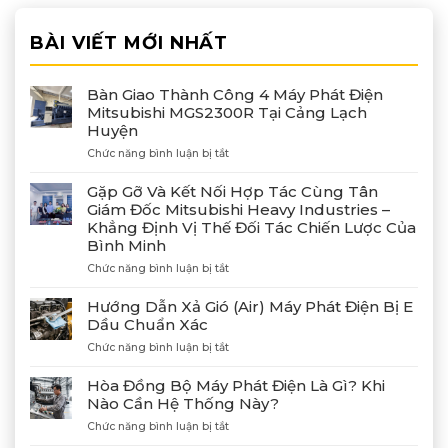
BÀI VIẾT MỚI NHẤT
Bàn Giao Thành Công 4 Máy Phát Điện
Mitsubishi MGS2300R Tại Cảng Lạch
Huyện
ở
Chức năng bình luận bị tắt
Bàn
Giao
Gặp Gỡ Và Kết Nối Hợp Tác Cùng Tân
Thành
Giám Đốc Mitsubishi Heavy Industries –
Công
Khẳng Định Vị Thế Đối Tác Chiến Lược Của
4
Bình Minh
Máy
Phát
ở
Chức năng bình luận bị tắt
Điện
Gặp
Mitsubishi
Gỡ
Hướng Dẫn Xả Gió (Air) Máy Phát Điện Bị E
MGS2300R
Và
Dầu Chuẩn Xác
Tại
Kết
Cảng
ở
Chức năng bình luận bị tắt
Nối
Lạch
Hướng
Hợp
Huyện
Dẫn
Tác
Hòa Đồng Bộ Máy Phát Điện Là Gì? Khi
Xả
Cùng
Nào Cần Hệ Thống Này?
Gió
Tân
ở
Chức năng bình luận bị tắt
(Air)
Giám
Hòa
Máy
Đốc