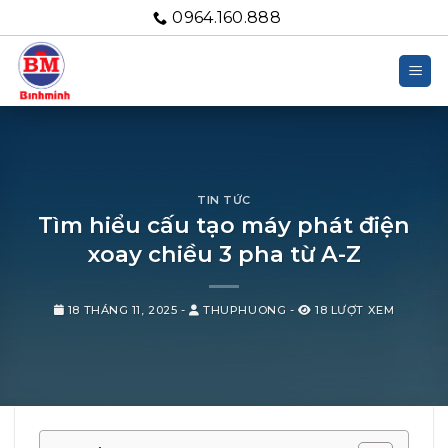
Bỏ
0964.160.888
qua
nội
dung
TIN TỨC
Tìm hiểu cấu tạo máy phát điện
xoay chiều 3 pha từ A-Z
18 THÁNG 11, 2025
-
THUPHUONG
-
18 LƯỢT XEM