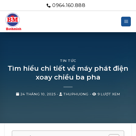
Bỏ
0964.160.888
qua
nội
dung
TIN TỨC
Tìm hiểu chi tiết về máy phát điện
xoay chiều ba pha
24 THÁNG 10, 2025
-
THUPHUONG
-
9 LƯỢT XEM