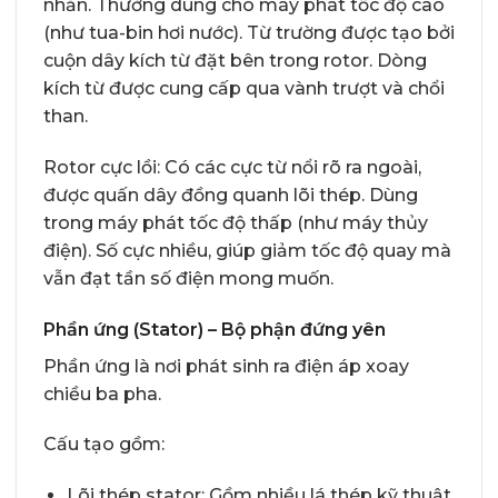
nhẵn. Thường dùng cho máy phát tốc độ cao
(như tua-bin hơi nước). Từ trường được tạo bởi
cuộn dây kích từ đặt bên trong rotor. Dòng
kích từ được cung cấp qua vành trượt và chổi
than.
Rotor cực lồi: Có các cực từ nổi rõ ra ngoài,
được quấn dây đồng quanh lõi thép. Dùng
trong máy phát tốc độ thấp (như máy thủy
điện). Số cực nhiều, giúp giảm tốc độ quay mà
vẫn đạt tần số điện mong muốn.
Phần ứng (Stator) – Bộ phận đứng yên
Phần ứng là nơi phát sinh ra điện áp xoay
chiều ba pha.
Cấu tạo gồm:
Lõi thép stator: Gồm nhiều lá thép kỹ thuật