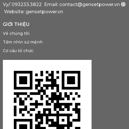
Có?
Vy/
093233.3822
Email: contact@gensetpower.vn
Website: gensetpower.vn
GIỚI THIỆU
Về chúng tôi
Tầm nhìn sứ mệnh
Cơ cấu tổ chức