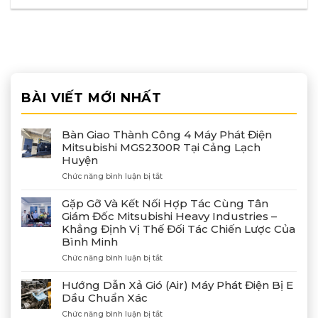
BÀI VIẾT MỚI NHẤT
Bàn Giao Thành Công 4 Máy Phát Điện
Mitsubishi MGS2300R Tại Cảng Lạch
Huyện
ở
Chức năng bình luận bị tắt
Bàn
Giao
Gặp Gỡ Và Kết Nối Hợp Tác Cùng Tân
Thành
Giám Đốc Mitsubishi Heavy Industries –
Công
Khẳng Định Vị Thế Đối Tác Chiến Lược Của
4
Bình Minh
Máy
Phát
ở
Chức năng bình luận bị tắt
Điện
Gặp
Mitsubishi
Gỡ
Hướng Dẫn Xả Gió (Air) Máy Phát Điện Bị E
MGS2300R
Và
Dầu Chuẩn Xác
Tại
Kết
Cảng
ở
Chức năng bình luận bị tắt
Nối