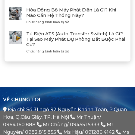
Lạch
Hướng
Hợp
Huyện
Dẫn
Tác
Hòa Đồng Bộ Máy Phát Điện Là Gì? Khi
Xả
Cùng
Nào Cần Hệ Thống Này?
Gió
Tân
ở
Chức năng bình luận bị tắt
(Air)
Giám
Hòa
Máy
Đốc
Đồng
Phát
Mitsubishi
Tủ Điện ATS (Auto Transfer Switch) Là Gì?
Bộ
Điện
Heavy
Tại Sao Máy Phát Dự Phòng Bắt Buộc Phải
Máy
Bị
Industries
Có?
Phát
E
–
Điện
Dầu
ở
Chức năng bình luận bị tắt
Khẳng
Là
Chuẩn
Tủ
Định
Gì?
Xác
Điện
Vị
Khi
ATS
Thế
Nào
(Auto
Đối
Cần
Transfer
Tác
Hệ
Switch)
Chiến
Thống
Là
Lược
Này?
Gì?
Của
Tại
Bình
VỀ CHÚNG TÔI
Sao
Minh
Máy
Địa chỉ: Số 31 ngõ 92 Nguyễn Khánh Toàn, P.Quan
Phát
Dự
Hoa, Q.Cầu Giấy, TP. Hà Nội
Mr Thuận/
Phòng
Bắt
0964.160.888
Mr Chủng/
094551.5333
Mr
Buộc
Nguyên/
0982.815.855
Ms Hậu/
091286.4142
Ms
Phải