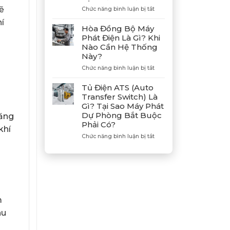
ẽ
Hợp
ở
Chức năng bình luận bị tắt
Tác
Hướng
hí
Cùng
Dẫn
Hòa Đồng Bộ Máy
Tân
Xả
Phát Điện Là Gì? Khi
Giám
Gió
Nào Cần Hệ Thống
Đốc
(Air)
Này?
Mitsubishi
Máy
Heavy
Phát
ở
Chức năng bình luận bị tắt
Industries
Điện
Hòa
–
Bị
Đồng
Tủ Điện ATS (Auto
Khẳng
E
Bộ
Transfer Switch) Là
Định
Dầu
Máy
Gì? Tại Sao Máy Phát
Vị
Chuẩn
Phát
Dự Phòng Bắt Buộc
Thế
tăng
Xác
Điện
Phải Có?
Đối
Là
khí
Tác
Gì?
ở
Chức năng bình luận bị tắt
Chiến
Khi
Tủ
Lược
Nào
Điện
Của
Cần
ATS
Bình
Hệ
(Auto
Minh
Thống
Transfer
Này?
Switch)
Là
m
Gì?
Tại
hu
Sao
Máy