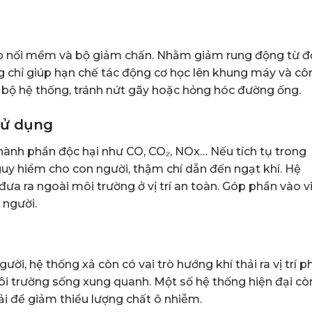
ớp nối mềm và bộ giảm chấn. Nhằm giảm rung động từ 
g chỉ giúp hạn chế tác động cơ học lên khung máy và cô
n bộ hệ thống, tránh nứt gãy hoặc hỏng hóc đường ống.
sử dụng
thành phần độc hại như CO, CO₂, NOx… Nếu tích tụ trong
uy hiểm cho con người, thậm chí dẫn đến ngạt khí. Hệ
ưa ra ngoài môi trường ở vị trí an toàn. Góp phần vào v
 người.
i, hệ thống xả còn có vai trò hướng khí thải ra vị trí p
ôi trường sống xung quanh. Một số hệ thống hiện đại cò
hải để giảm thiểu lượng chất ô nhiễm.