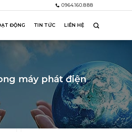
0964.160.888
OẠT ĐỘNG
TIN TỨC
LIÊN HỆ
rong máy phát điện