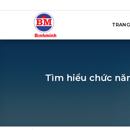
Bỏ
qua
nội
TRANG
dung
Tìm hiểu chức năn