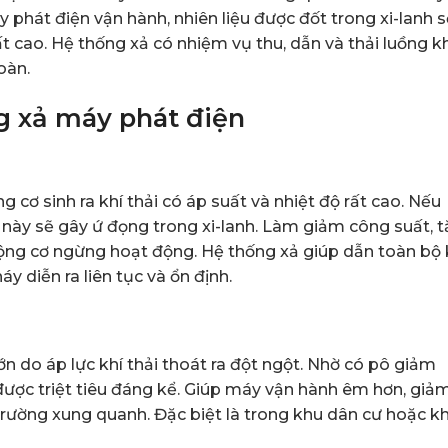
 phát điện vận hành, nhiên liệu được đốt trong xi-lanh s
rất cao. Hệ thống xả có nhiệm vụ thu, dẫn và thải luồng k
oàn.
g xả máy phát điện
g cơ sinh ra khí thải có áp suất và nhiệt độ rất cao. Nếu
í này sẽ gây ứ đọng trong xi-lanh. Làm giảm công suất, 
 động cơ ngừng hoạt động. Hệ thống xả giúp dẫn toàn bộ 
y diễn ra liên tục và ổn định.
ớn do áp lực khí thải thoát ra đột ngột. Nhờ có pô giảm
 được triệt tiêu đáng kể. Giúp máy vận hành êm hơn, giả
rường xung quanh. Đặc biệt là trong khu dân cư hoặc k