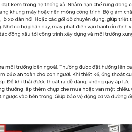
lắp đặt kèm trong hệ thống xả. Nhằm hạn chế rung động c
ơ sang khung máy hoặc nền móng công trình. Bộ giảm ch
 lò xo đàn hồi. Hoặc các gối đỡ chuyên dụng, giúp triệt t
. Nhờ có bộ phận này, máy phát điện vận hành ổn định v
 tác động xấu tới công trình xây dựng và môi trường xun
i ra môi trường bên ngoài. Thường được đặt hướng lên c
m bảo an toàn cho con người. Khi thiết kế, ống thoát cu
p. Để khí thải được thoát ra dễ dàng, không gây áp lực
 ống thường lắp thêm chụp che mưa hoặc van một chiều.
t ngược vào bên trong. Giúp bảo vệ động cơ và đường ố