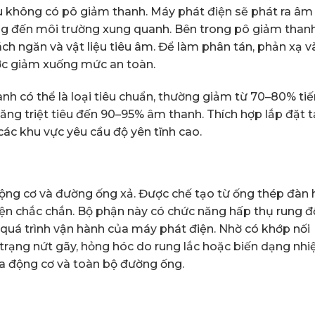
nếu không có pô giảm thanh. Máy phát điện sẽ phát ra âm
ởng đến môi trường xung quanh. Bên trong pô giảm than
ách ngăn và vật liệu tiêu âm. Để làm phân tán, phản xạ v
ược giảm xuống mức an toàn.
nh có thể là loại tiêu chuẩn, thường giảm từ 70–80% ti
năng triệt tiêu đến 90–95% âm thanh. Thích hợp lắp đặt t
ác khu vực yêu cầu độ yên tĩnh cao.
động cơ và đường ống xả. Được chế tạo từ ống thép đàn 
bện chắc chắn. Bộ phận này có chức năng hấp thụ rung 
 quá trình vận hành của máy phát điện. Nhờ có khớp nối
trạng nứt gãy, hỏng hóc do rung lắc hoặc biến dạng nhiệ
ủa động cơ và toàn bộ đường ống.