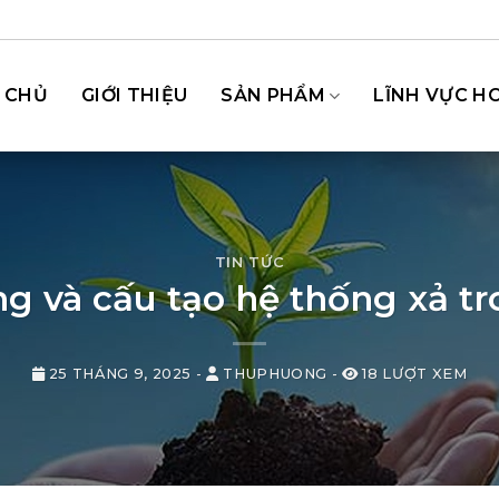
 CHỦ
GIỚI THIỆU
SẢN PHẨM
LĨNH VỰC H
TIN TỨC
g và cấu tạo hệ thống xả t
25 THÁNG 9, 2025
-
THUPHUONG
-
18 LƯỢT XEM