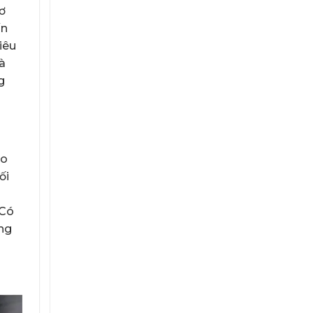
ơ
ấn
iêu
à
g
ao
ối
 Có
ng