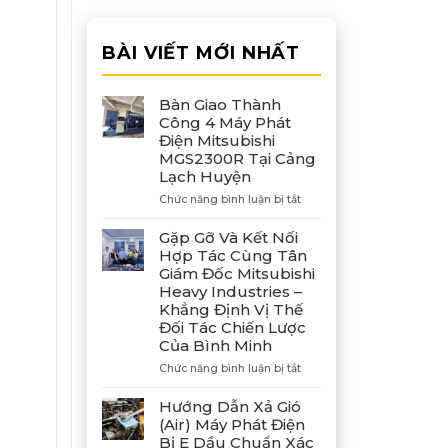
BÀI VIẾT MỚI NHẤT
Bàn Giao Thành
Công 4 Máy Phát
Điện Mitsubishi
MGS2300R Tại Cảng
Lạch Huyện
ở
Chức năng bình luận bị tắt
Bàn
Giao
Gặp Gỡ Và Kết Nối
Thành
Hợp Tác Cùng Tân
Công
Giám Đốc Mitsubishi
4
Heavy Industries –
Máy
Khẳng Định Vị Thế
Phát
Đối Tác Chiến Lược
Điện
Của Bình Minh
Mitsubishi
MGS2300R
ở
Chức năng bình luận bị tắt
Tại
Gặp
Cảng
Gỡ
Hướng Dẫn Xả Gió
Lạch
Và
(Air) Máy Phát Điện
Huyện
Kết
Bị E Dầu Chuẩn Xác
Nối