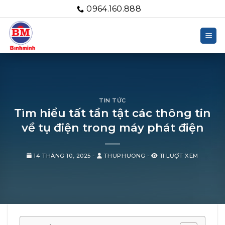
Bỏ
0964.160.888
qua
nội
dung
TIN TỨC
Tìm hiểu tất tần tật các thông tin
về tụ điện trong máy phát điện
14 THÁNG 10, 2025
-
THUPHUONG
-
11 LƯỢT XEM