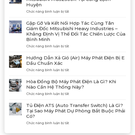
Huyện
ở
Chức năng bình luận bị tắt
Bàn
Giao
Gặp Gỡ Và Kết Nối Hợp Tác Cùng Tân
Thành
Giám Đốc Mitsubishi Heavy Industries –
Công
Khẳng Định Vị Thế Đối Tác Chiến Lược Của
4
Bình Minh
Máy
Phát
ở
Chức năng bình luận bị tắt
Điện
Gặp
Mitsubishi
Gỡ
Hướng Dẫn Xả Gió (Air) Máy Phát Điện Bị E
MGS2300R
Và
Dầu Chuẩn Xác
Tại
Kết
Cảng
ở
Chức năng bình luận bị tắt
Nối
Lạch
Hướng
Hợp
Huyện
Dẫn
Tác
Hòa Đồng Bộ Máy Phát Điện Là Gì? Khi
Xả
Cùng
Nào Cần Hệ Thống Này?
Gió
Tân
ở
Chức năng bình luận bị tắt
(Air)
Giám
Hòa
Máy
Đốc
Đồng
Phát
Mitsubishi
Tủ Điện ATS (Auto Transfer Switch) Là Gì?
Bộ
Điện
Heavy
Tại Sao Máy Phát Dự Phòng Bắt Buộc Phải
Máy
Bị
Industries
Có?
Phát
E
–
Điện
Dầu
ở
Chức năng bình luận bị tắt
Khẳng
Là
Chuẩn
Tủ
Định
Gì?
Xác
Điện
Vị