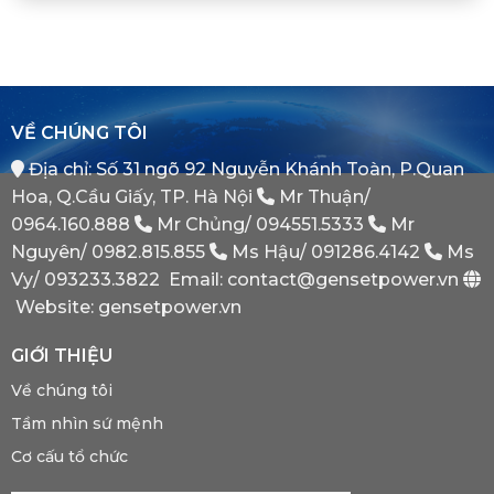
Khi
ATS
Thế
Nào
(Auto
Đối
Cần
Transfer
Tác
Hệ
Switch)
Chiến
Thống
Là
Lược
Này?
Gì?
Của
Tại
Bình
VỀ CHÚNG TÔI
Sao
Minh
Máy
Địa chỉ: Số 31 ngõ 92 Nguyễn Khánh Toàn, P.Quan
Phát
Dự
Hoa, Q.Cầu Giấy, TP. Hà Nội
Mr Thuận/
Phòng
Bắt
0964.160.888
Mr Chủng/
094551.5333
Mr
Buộc
Nguyên/
0982.815.855
Ms Hậu/
091286.4142
Ms
Phải
Có?
Vy/
093233.3822
Email: contact@gensetpower.vn
Website: gensetpower.vn
GIỚI THIỆU
Về chúng tôi
Tầm nhìn sứ mệnh
Cơ cấu tổ chức