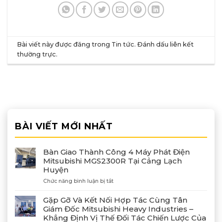
Bài viết này được đăng trong
Tin tức
. Đánh dấu
liên kết
thường trực
.
BÀI VIẾT MỚI NHẤT
Bàn Giao Thành Công 4 Máy Phát Điện
Mitsubishi MGS2300R Tại Cảng Lạch
Huyện
ở
Chức năng bình luận bị tắt
Bàn
Giao
Gặp Gỡ Và Kết Nối Hợp Tác Cùng Tân
Thành
Giám Đốc Mitsubishi Heavy Industries –
Công
Khẳng Định Vị Thế Đối Tác Chiến Lược Của
4