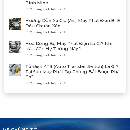
Bình Minh
Máy
Phát
ở
Chức năng bình luận bị tắt
Điện
Gặp
Mitsubishi
Gỡ
Hướng Dẫn Xả Gió (Air) Máy Phát Điện Bị E
MGS2300R
Và
Dầu Chuẩn Xác
Tại
Kết
Cảng
ở
Chức năng bình luận bị tắt
Nối
Lạch
Hướng
Hợp
Huyện
Dẫn
Tác
Hòa Đồng Bộ Máy Phát Điện Là Gì? Khi
Xả
Cùng
Nào Cần Hệ Thống Này?
Gió
Tân
ở
Chức năng bình luận bị tắt
(Air)
Giám
Hòa
Máy
Đốc
Đồng
Phát
Mitsubishi
Tủ Điện ATS (Auto Transfer Switch) Là Gì?
Bộ
Điện
Heavy
Tại Sao Máy Phát Dự Phòng Bắt Buộc Phải
Máy
Bị
Industries
Có?
Phát
E
–
Điện
Dầu
ở
Chức năng bình luận bị tắt
Khẳng
Là
Chuẩn
Tủ
Định
Gì?
Xác
Điện
Vị
Khi
ATS
Thế
Nào
(Auto
Đối
Cần
Transfer
Tác
Hệ
Switch)
Chiến
Thống
Là
Lược
Này?
Gì?
Của
Tại
Bình
VỀ CHÚNG TÔI
Sao
Minh