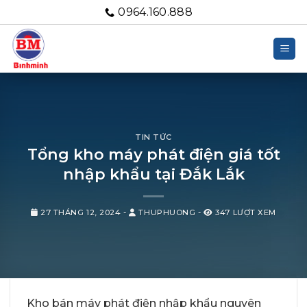
Bỏ
0964.160.888
qua
nội
dung
TIN TỨC
Tổng kho máy phát điện giá tốt
nhập khẩu tại Đắk Lắk
27 THÁNG 12, 2024
-
THUPHUONG
-
347 LƯỢT XEM
Kho bán máy phát điện nhập khẩu nguyên