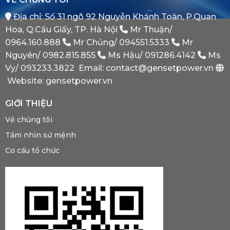
Máy
Địa chỉ: Số 31 ngõ 92 Nguyễn Khánh Toàn, P.Quan
Phát
Dự
Hoa, Q.Cầu Giấy, TP. Hà Nội
Mr Thuận/
Phòng
Bắt
0964.160.888
Mr Chủng/
094551.5333
Mr
Buộc
Nguyên/
0982.815.855
Ms Hậu/
091286.4142
Ms
Phải
Có?
Vy/
093233.3822
Email: contact@gensetpower.vn
Website: gensetpower.vn
GIỚI THIỆU
Về chúng tôi
Tầm nhìn sứ mệnh
Cơ cấu tổ chức