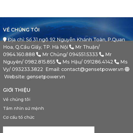
Nào
(Auto
Đối
Cần
Transfer
Tác
Hệ
Switch)
Chiến
Thống
Là
Lược
Này?
Gì?
Của
Tại
Bình
VỀ CHÚNG TÔI
Sao
Minh
Máy
Địa chỉ: Số 31 ngõ 92 Nguyễn Khánh Toàn, P.Quan
Phát
Dự
Hoa, Q.Cầu Giấy, TP. Hà Nội
Mr Thuận/
Phòng
Bắt
0964.160.888
Mr Chủng/
094551.5333
Mr
Buộc
Nguyên/
0982.815.855
Ms Hậu/
091286.4142
Ms
Phải
Có?
Vy/
093233.3822
Email: contact@gensetpower.vn
Website: gensetpower.vn
GIỚI THIỆU
Về chúng tôi
Tầm nhìn sứ mệnh
Cơ cấu tổ chức