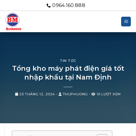
Bỏ
0964.160.888
qua
nội
dung
TIN TỨC
Tổng kho máy phát điện giá tốt
nhập khẩu tại Nam Định
25 THÁNG 12, 2024
-
THUPHUONG
-
10 LƯỢT XEM