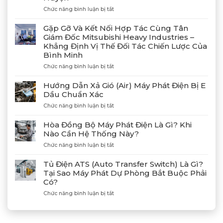
ở
Chức năng bình luận bị tắt
Bàn
Giao
Gặp Gỡ Và Kết Nối Hợp Tác Cùng Tân
Thành
Giám Đốc Mitsubishi Heavy Industries –
Công
Khẳng Định Vị Thế Đối Tác Chiến Lược Của
4
Bình Minh
Máy
Phát
ở
Chức năng bình luận bị tắt
Điện
Gặp
Mitsubishi
Gỡ
Hướng Dẫn Xả Gió (Air) Máy Phát Điện Bị E
MGS2300R
Và
Dầu Chuẩn Xác
Tại
Kết
Cảng
ở
Chức năng bình luận bị tắt
Nối
Lạch
Hướng
Hợp
Huyện
Dẫn
Tác
Hòa Đồng Bộ Máy Phát Điện Là Gì? Khi
Xả
Cùng
Nào Cần Hệ Thống Này?
Gió
Tân
ở
Chức năng bình luận bị tắt
(Air)
Giám
Hòa
Máy
Đốc
Đồng
Phát
Mitsubishi
Tủ Điện ATS (Auto Transfer Switch) Là Gì?
Bộ
Điện
Heavy
Tại Sao Máy Phát Dự Phòng Bắt Buộc Phải
Máy
Bị
Industries
Có?
Phát
E
–
Điện
Dầu
ở
Chức năng bình luận bị tắt
Khẳng
Là
Chuẩn
Tủ
Định
Gì?
Xác
Điện
Vị
Khi
ATS
Thế