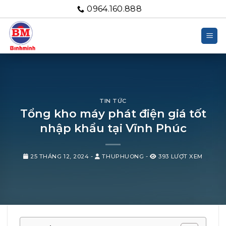
Bỏ
0964.160.888
qua
nội
dung
TIN TỨC
Tổng kho máy phát điện giá tốt
nhập khẩu tại Vĩnh Phúc
25 THÁNG 12, 2024
-
THUPHUONG
-
393 LƯỢT XEM