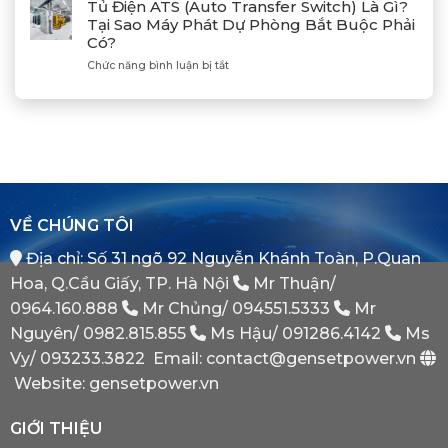
Phát
Mitsubishi
Tủ Điện ATS (Auto Transfer Switch) Là Gì?
Bộ
Điện
Heavy
Tại Sao Máy Phát Dự Phòng Bắt Buộc Phải
Máy
Bị
Industries
Có?
Phát
E
–
Điện
Dầu
ở
Chức năng bình luận bị tắt
Khẳng
Là
Chuẩn
Tủ
Định
Gì?
Xác
Điện
Vị
Khi
ATS
Thế
Nào
(Auto
Đối
Cần
Transfer
Tác
Hệ
Switch)
Chiến
Thống
Là
Lược
Này?
Gì?
Của
Tại
Bình
VỀ CHÚNG TÔI
Sao
Minh
Máy
Địa chỉ: Số 31 ngõ 92 Nguyễn Khánh Toàn, P.Quan
Phát
Dự
Hoa, Q.Cầu Giấy, TP. Hà Nội
Mr Thuận/
Phòng
Bắt
0964.160.888
Mr Chủng/
094551.5333
Mr
Buộc
Nguyên/
0982.815.855
Ms Hậu/
091286.4142
Ms
Phải
Có?
Vy/
093233.3822
Email: contact@gensetpower.vn
Website: gensetpower.vn
GIỚI THIỆU