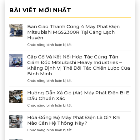
BÀI VIẾT MỚI NHẤT
Bàn Giao Thành Công 4 Máy Phát Điện
Mitsubishi MGS2300R Tại Cảng Lạch
Huyện
ở
Chức năng bình luận bị tắt
Bàn
Giao
Gặp Gỡ Và Kết Nối Hợp Tác Cùng Tân
Thành
Giám Đốc Mitsubishi Heavy Industries –
Công
Khẳng Định Vị Thế Đối Tác Chiến Lược Của
4
Bình Minh
Máy
Phát
ở
Chức năng bình luận bị tắt
Điện
Gặp
Mitsubishi
Gỡ
Hướng Dẫn Xả Gió (Air) Máy Phát Điện Bị E
MGS2300R
Và
Dầu Chuẩn Xác
Tại
Kết
Cảng
ở
Chức năng bình luận bị tắt
Nối
Lạch
Hướng
Hợp
Huyện
Dẫn
Tác
Hòa Đồng Bộ Máy Phát Điện Là Gì? Khi
Xả
Cùng
Nào Cần Hệ Thống Này?
Gió
Tân
ở
Chức năng bình luận bị tắt
(Air)
Giám
Hòa
Máy
Đốc
Đồng