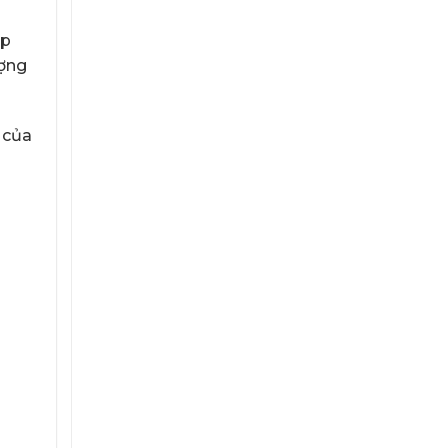
ệp
ượng
 của