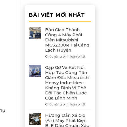
BÀI VIẾT MỚI NHẤT
Bàn Giao Thành
Công 4 Máy Phát
Điện Mitsubishi
MGS2300R Tại Cảng
Lạch Huyện
ở
Chức năng bình luận bị tắt
Bàn
Giao
Gặp Gỡ Và Kết Nối
Thành
Hợp Tác Cùng Tân
Công
Giám Đốc Mitsubishi
4
Heavy Industries –
Máy
Khẳng Định Vị Thế
Phát
Đối Tác Chiến Lược
Điện
Của Bình Minh
Mitsubishi
MGS2300R
ở
Chức năng bình luận bị tắt
Tại
Gặp
thụ
Cảng
Gỡ
Hướng Dẫn Xả Gió
Lạch
Và
(Air) Máy Phát Điện
Huyện
Kết
Bị E Dầu Chuẩn Xác
Nối