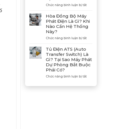
t
Hợp
ở
Chức năng bình luận bị tắt
Tác
Hướng
ố
Cùng
Dẫn
Hòa Đồng Bộ Máy
Tân
Xả
Phát Điện Là Gì? Khi
Giám
Gió
Nào Cần Hệ Thống
Đốc
(Air)
Này?
Mitsubishi
Máy
Heavy
Phát
ở
Chức năng bình luận bị tắt
Industries
Điện
Hòa
–
Bị
Đồng
Tủ Điện ATS (Auto
Khẳng
E
Bộ
Transfer Switch) Là
Định
Dầu
Máy
Gì? Tại Sao Máy Phát
Vị
Chuẩn
Phát
Dự Phòng Bắt Buộc
Thế
Xác
Điện
Phải Có?
Đối
Là
Tác
Gì?
ở
Chức năng bình luận bị tắt
Chiến
Khi
Tủ
Lược
Nào
Điện
Của
Cần
ATS
Bình
Hệ
(Auto
Minh
Thống
Transfer
Này?
Switch)
Là
Gì?
Tại
Sao
Máy