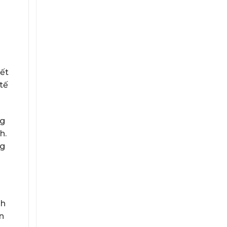
iết
tế
ng
h.
ng
nh
n