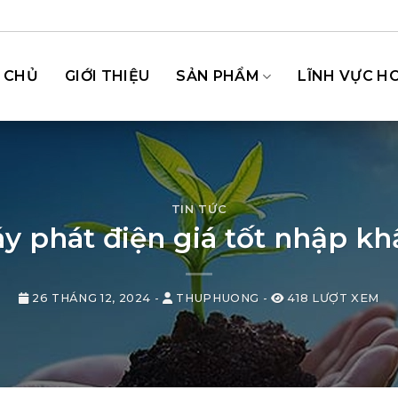
 CHỦ
GIỚI THIỆU
SẢN PHẨM
LĨNH VỰC H
TIN TỨC
 phát điện giá tốt nhập khẩ
26 THÁNG 12, 2024
-
THUPHUONG
-
418 LƯỢT XEM