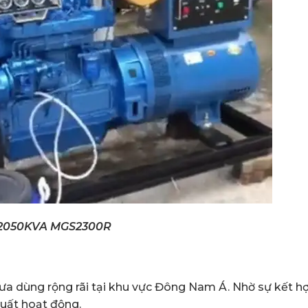
i 2050KVA MGS2300R
a dùng rộng rãi tại khu vực Đông Nam Á. Nhờ sự kết h
suất hoạt động.