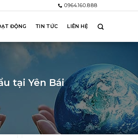
0964.160.888
OẠT ĐỘNG
TIN TỨC
LIÊN HỆ
u tại Yên Bái