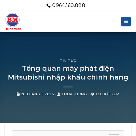
Bỏ
0964.160.888
qua
nội
dung
TIN TỨC
Tổng quan máy phát điện
Mitsubishi nhập khẩu chính hãng
20 THÁNG 1, 2026
-
THUPHUONG
-
13 LƯỢT XEM