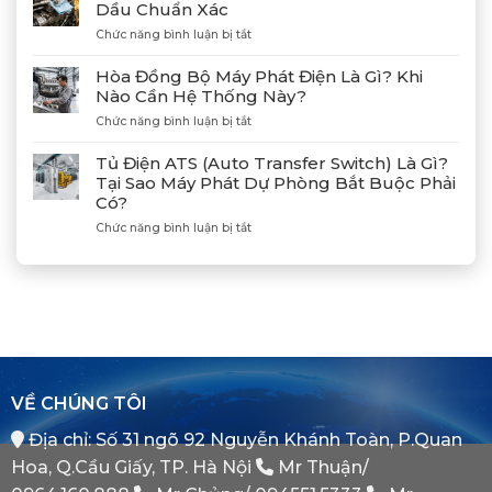
Dầu Chuẩn Xác
Tại
Kết
Cảng
ở
Chức năng bình luận bị tắt
Nối
Lạch
Hướng
Hợp
Huyện
Dẫn
Tác
Hòa Đồng Bộ Máy Phát Điện Là Gì? Khi
Xả
Cùng
Nào Cần Hệ Thống Này?
Gió
Tân
ở
Chức năng bình luận bị tắt
(Air)
Giám
Hòa
Máy
Đốc
Đồng
Phát
Mitsubishi
Tủ Điện ATS (Auto Transfer Switch) Là Gì?
Bộ
Điện
Heavy
Tại Sao Máy Phát Dự Phòng Bắt Buộc Phải
Máy
Bị
Industries
Có?
Phát
E
–
Điện
Dầu
ở
Chức năng bình luận bị tắt
Khẳng
Là
Chuẩn
Tủ
Định
Gì?
Xác
Điện
Vị
Khi
ATS
Thế
Nào
(Auto
Đối
Cần
Transfer
Tác
Hệ
Switch)
Chiến
Thống
Là
Lược
Này?
Gì?
Của
Tại
Bình
VỀ CHÚNG TÔI
Sao
Minh
Máy
Địa chỉ: Số 31 ngõ 92 Nguyễn Khánh Toàn, P.Quan
Phát
Dự
Hoa, Q.Cầu Giấy, TP. Hà Nội
Mr Thuận/
Phòng
Bắt