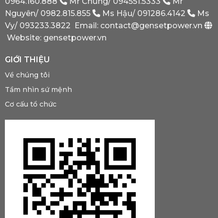
0964.160.888
Mr Chủng/
094551.5333
Mr
Buộc
Nguyên/
0982.815.855
Ms Hậu/
091286.4142
Ms
Phải
Có?
Vy/
093233.3822
Email: contact@gensetpower.vn
Website: gensetpower.vn
GIỚI THIỆU
Về chúng tôi
Tầm nhìn sứ mệnh
Cơ cấu tổ chức