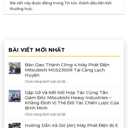
Bài viết này được đăng trong
Tin tức
. Đánh dấu
liên kết
thường trực
.
BÀI VIẾT MỚI NHẤT
Bàn Giao Thành Công 4 Máy Phát Điện
Mitsubishi MGS2300R Tại Cảng Lạch
Huyện
ở
Chức năng bình luận bị tắt
Bàn
Giao
Gặp Gỡ Và Kết Nối Hợp Tác Cùng Tân
Thành
Giám Đốc Mitsubishi Heavy Industries –
Công
Khẳng Định Vị Thế Đối Tác Chiến Lược Của
4
Bình Minh
Máy
Phát
ở
Chức năng bình luận bị tắt
Điện
Gặp
Mitsubishi
Gỡ
Hướng Dẫn Xả Gió (Air) Máy Phát Điện Bị E
MGS2300R
Và