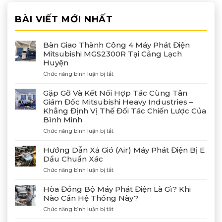
BÀI VIẾT MỚI NHẤT
Bàn Giao Thành Công 4 Máy Phát Điện
Mitsubishi MGS2300R Tại Cảng Lạch
Huyện
ở
Chức năng bình luận bị tắt
Bàn
Giao
Gặp Gỡ Và Kết Nối Hợp Tác Cùng Tân
Thành
Giám Đốc Mitsubishi Heavy Industries –
Công
Khẳng Định Vị Thế Đối Tác Chiến Lược Của
4
Bình Minh
Máy
Phát
ở
Chức năng bình luận bị tắt
Điện
Gặp
Mitsubishi
Gỡ
Hướng Dẫn Xả Gió (Air) Máy Phát Điện Bị E
MGS2300R
Và
Dầu Chuẩn Xác
Tại
Kết
Cảng
ở
Chức năng bình luận bị tắt
Nối
Lạch
Hướng
Hợp
Huyện
Dẫn
Tác
Hòa Đồng Bộ Máy Phát Điện Là Gì? Khi
Xả
Cùng
Nào Cần Hệ Thống Này?
Gió
Tân
ở
Chức năng bình luận bị tắt
(Air)
Giám
Hòa
Máy
Đốc