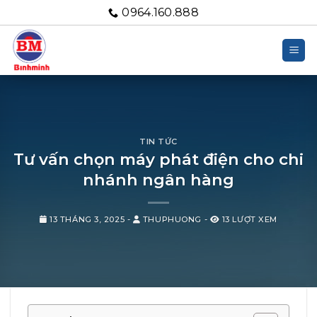
Bỏ
0964.160.888
qua
nội
dung
TIN TỨC
Tư vấn chọn máy phát điện cho chi
nhánh ngân hàng
13 THÁNG 3, 2025
-
THUPHUONG
-
13 LƯỢT XEM