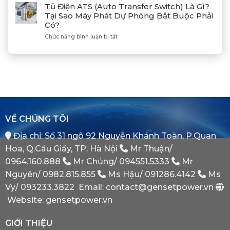
Đồng
Phát
Mitsubishi
Tủ Điện ATS (Auto Transfer Switch) Là Gì?
Bộ
Điện
Heavy
Tại Sao Máy Phát Dự Phòng Bắt Buộc Phải
Máy
Bị
Industries
Có?
Phát
E
–
Điện
Dầu
ở
Chức năng bình luận bị tắt
Khẳng
Là
Chuẩn
Tủ
Định
Gì?
Xác
Điện
Vị
Khi
ATS
Thế
Nào
(Auto
Đối
Cần
Transfer
Tác
Hệ
Switch)
Chiến
Thống
Là
Lược
Này?
Gì?
Của
Tại
Bình
VỀ CHÚNG TÔI
Sao
Minh
Máy
Địa chỉ: Số 31 ngõ 92 Nguyễn Khánh Toàn, P.Quan
Phát
Dự
Hoa, Q.Cầu Giấy, TP. Hà Nội
Mr Thuận/
Phòng
Bắt
0964.160.888
Mr Chủng/
094551.5333
Mr
Buộc
Nguyên/
0982.815.855
Ms Hậu/
091286.4142
Ms
Phải
Có?
Vy/
093233.3822
Email: contact@gensetpower.vn
Website: gensetpower.vn
GIỚI THIỆU