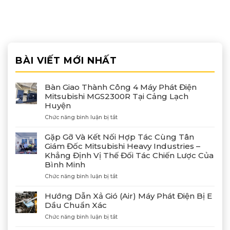
BÀI VIẾT MỚI NHẤT
Bàn Giao Thành Công 4 Máy Phát Điện
Mitsubishi MGS2300R Tại Cảng Lạch
Huyện
ở
Chức năng bình luận bị tắt
Bàn
Giao
Gặp Gỡ Và Kết Nối Hợp Tác Cùng Tân
Thành
Giám Đốc Mitsubishi Heavy Industries –
Công
Khẳng Định Vị Thế Đối Tác Chiến Lược Của
4
Bình Minh
Máy
Phát
ở
Chức năng bình luận bị tắt
Điện
Gặp
Mitsubishi
Gỡ
Hướng Dẫn Xả Gió (Air) Máy Phát Điện Bị E
MGS2300R
Và
Dầu Chuẩn Xác
Tại
Kết
Cảng
ở
Chức năng bình luận bị tắt
Nối
Lạch
Hướng
Hợp