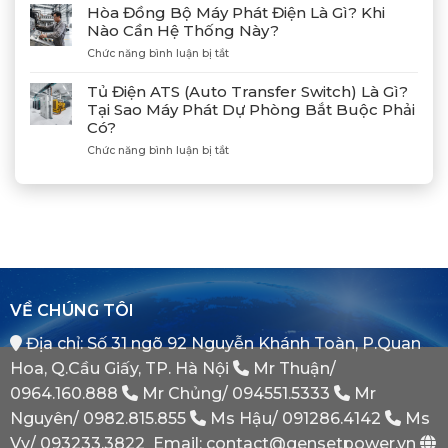
Huyện
Dẫn
Tác
Hòa Đồng Bộ Máy Phát Điện Là Gì? Khi
Xả
Cùng
Nào Cần Hệ Thống Này?
Gió
Tân
ở
Chức năng bình luận bị tắt
(Air)
Giám
Hòa
Máy
Đốc
Đồng
Phát
Mitsubishi
Tủ Điện ATS (Auto Transfer Switch) Là Gì?
Bộ
Điện
Heavy
Tại Sao Máy Phát Dự Phòng Bắt Buộc Phải
Máy
Bị
Industries
Có?
Phát
E
–
Điện
Dầu
ở
Chức năng bình luận bị tắt
Khẳng
Là
Chuẩn
Tủ
Định
Gì?
Xác
Điện
Vị
Khi
ATS
Thế
Nào
(Auto
Đối
Cần
Transfer
Tác
Hệ
Switch)
Chiến
Thống
Là
Lược
Này?
Gì?
Của
Tại
Bình
VỀ CHÚNG TÔI
Sao
Minh
Máy
Địa chỉ: Số 31 ngõ 92 Nguyễn Khánh Toàn, P.Quan
Phát
Dự
Hoa, Q.Cầu Giấy, TP. Hà Nội
Mr Thuận/
Phòng
Bắt
0964.160.888
Mr Chủng/
094551.5333
Mr
Buộc
Nguyên/
0982.815.855
Ms Hậu/
091286.4142
Ms
Phải
Có?
Vy/
093233.3822
Email: contact@gensetpower.vn