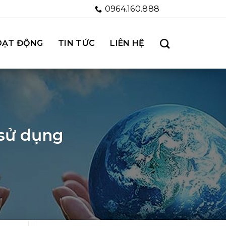
0964.160.888
OẠT ĐỘNG
TIN TỨC
LIÊN HỆ
 sử dụng