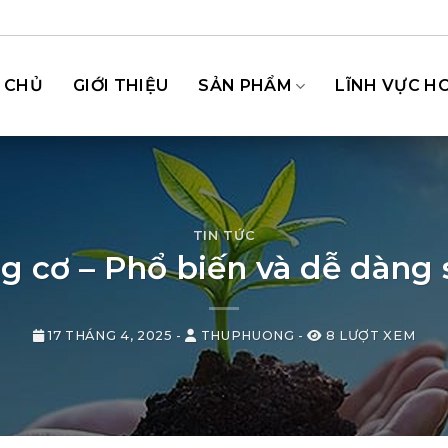
 CHỦ
GIỚI THIỆU
SẢN PHẨM
LĨNH VỰC H
TIN TỨC
g cơ – Phổ biến và dễ dàng
17 THÁNG 4, 2025
-
THUPHUONG
-
8 LƯỢT XEM