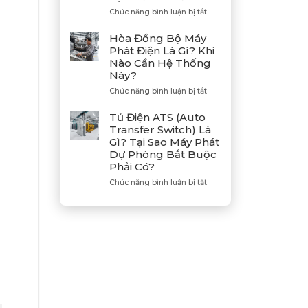
Hợp
ở
Chức năng bình luận bị tắt
Tác
Hướng
Cùng
Dẫn
Hòa Đồng Bộ Máy
Tân
Xả
Phát Điện Là Gì? Khi
Giám
Gió
Nào Cần Hệ Thống
Đốc
(Air)
Này?
Mitsubishi
Máy
Heavy
Phát
ở
Chức năng bình luận bị tắt
Industries
Điện
Hòa
–
Bị
Đồng
Tủ Điện ATS (Auto
Khẳng
E
Bộ
Transfer Switch) Là
Định
Dầu
Máy
Gì? Tại Sao Máy Phát
Vị
Chuẩn
Phát
Dự Phòng Bắt Buộc
Thế
Xác
Điện
Phải Có?
Đối
Là
Tác
Gì?
ở
Chức năng bình luận bị tắt
Chiến
Khi
Tủ
Lược
Nào
Điện
Của
Cần
ATS
Bình
Hệ
(Auto
Minh
Thống
Transfer
Này?
Switch)
Là
Gì?
Tại
Sao
Máy