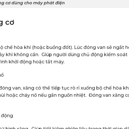
ng cơ dùng cho máy phát điện
g cơ
ộ chế hòa khí (hoặc buồng đốt). Lúc đóng van sẽ ngắt 
hảy khi không cần. Giúp người dùng chủ động kiểm soát
trình khởi động hoặc tắt máy.
nổ
g van, xăng có thể tiếp tục rò rỉ xuống bộ chế hòa khí
mùi hoặc cháy nổ nếu gần nguồn nhiệt. Đóng van xăng c
t động
từ bình xăng . Giúp tiết kiệm nhiên liệu trong thời gian dà