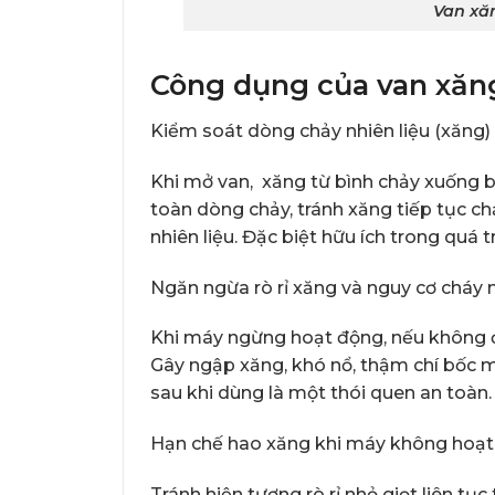
Van xă
Công dụng của van xăn
Kiểm soát dòng chảy nhiên liệu (xăng)
Khi mở van, xăng từ bình chảy xuống b
toàn dòng chảy, tránh xăng tiếp tục c
nhiên liệu. Đặc biệt hữu ích trong quá 
Ngăn ngừa rò rỉ xăng và nguy cơ cháy 
Khi máy ngừng hoạt động, nếu không đón
Gây ngập xăng, khó nổ, thậm chí bốc 
sau khi dùng là một thói quen an toàn.
Hạn chế hao xăng khi máy không hoạ
Tránh hiện tượng rò rỉ nhỏ giọt liên tục 