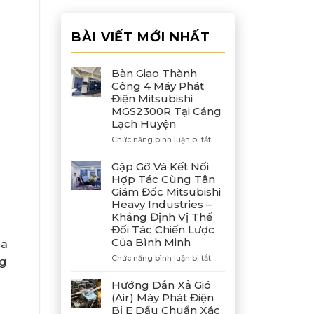
BÀI VIẾT MỚI NHẤT
Bàn Giao Thành
Công 4 Máy Phát
Điện Mitsubishi
MGS2300R Tại Cảng
Lạch Huyện
ở
Chức năng bình luận bị tắt
Bàn
Giao
Gặp Gỡ Và Kết Nối
Thành
Hợp Tác Cùng Tân
Công
Giám Đốc Mitsubishi
4
Heavy Industries –
Máy
Khẳng Định Vị Thế
Phát
Đối Tác Chiến Lược
Điện
Của Bình Minh
Mitsubishi
ủa
MGS2300R
ở
Chức năng bình luận bị tắt
ng
Tại
Gặp
Cảng
Gỡ
Hướng Dẫn Xả Gió
Lạch
Và
(Air) Máy Phát Điện
Huyện
Kết
Bị E Dầu Chuẩn Xác
Nối