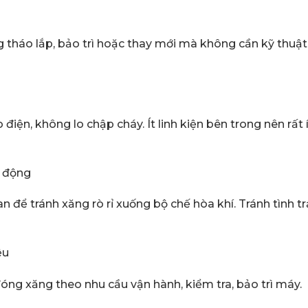
g tháo lắp, bảo trì hoặc thay mới mà không cần kỹ thuật
ện, không lo chập cháy. Ít linh kiện bên trong nên rất í
t động
n để tránh xăng rò rỉ xuống bộ chế hòa khí. Tránh tình t
ệu
ng xăng theo nhu cầu vận hành, kiểm tra, bảo trì máy.