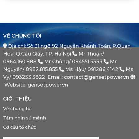
Khi
ATS
Thế
Nào
(Auto
Đối
Cần
Transfer
Tác
Hệ
Switch)
Chiến
Thống
Là
Lược
Này?
Gì?
Của
Tại
Bình
VỀ CHÚNG TÔI
Sao
Minh
Máy
Địa chỉ: Số 31 ngõ 92 Nguyễn Khánh Toàn, P.Quan
Phát
Dự
Hoa, Q.Cầu Giấy, TP. Hà Nội
Mr Thuận/
Phòng
Bắt
0964.160.888
Mr Chủng/
094551.5333
Mr
Buộc
Nguyên/
0982.815.855
Ms Hậu/
091286.4142
Ms
Phải
Có?
Vy/
093233.3822
Email: contact@gensetpower.vn
Website: gensetpower.vn
GIỚI THIỆU
Về chúng tôi
Tầm nhìn sứ mệnh
Cơ cấu tổ chức