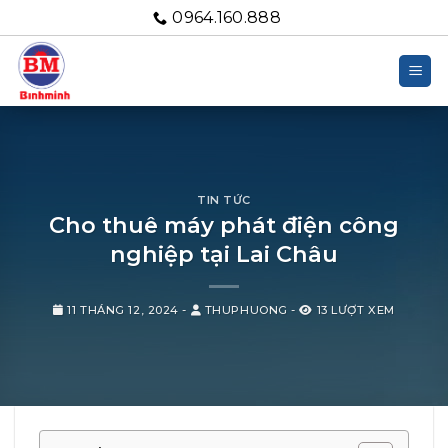
Bỏ
0964.160.888
qua
nội
dung
TIN TỨC
Cho thuê máy phát điện công
nghiệp tại Lai Châu
11 THÁNG 12, 2024
-
THUPHUONG
-
13 LƯỢT XEM