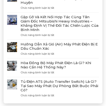
Huyện
ở
Chức năng bình luận bị tắt
Bàn
Giao
Gặp Gỡ Và Kết Nối Hợp Tác Cùng Tân
Thành
Giám Đốc Mitsubishi Heavy Industries –
Công
Khẳng Định Vị Thế Đối Tác Chiến Lược Của
4
Bình Minh
Máy
Phát
ở
Chức năng bình luận bị tắt
Điện
Gặp
Mitsubishi
Gỡ
Hướng Dẫn Xả Gió (Air) Máy Phát Điện Bị E
MGS2300R
Và
Dầu Chuẩn Xác
Tại
Kết
Cảng
ở
Chức năng bình luận bị tắt
Nối
Lạch
Hướng
Hợp
Huyện
Dẫn
Tác
Hòa Đồng Bộ Máy Phát Điện Là Gì? Khi
Xả
Cùng
Nào Cần Hệ Thống Này?
Gió
Tân
ở
Chức năng bình luận bị tắt
(Air)
Giám
Hòa
Máy
Đốc
Đồng
Phát
Mitsubishi
Tủ Điện ATS (Auto Transfer Switch) Là Gì?
Bộ
Điện
Heavy
Tại Sao Máy Phát Dự Phòng Bắt Buộc Phải
Máy
Bị
Industries
Có?
Phát
E
–
Điện
Dầu
ở
Chức năng bình luận bị tắt
Khẳng
Là
Chuẩn
Tủ
Định
Gì?
Xác
Điện
Vị