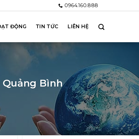
0964.160.888
OẠT ĐỘNG
TIN TỨC
LIÊN HỆ
i Quảng Bình