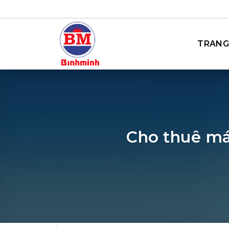
Bỏ
qua
nội
TRANG
dung
Cho thuê má