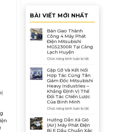
BÀI VIẾT MỚI NHẤT
Bàn Giao Thành
Công 4 Máy Phát
Điện Mitsubishi
MGS2300R Tại Cảng
Lạch Huyện
ở
Chức năng bình luận bị tắt
Bàn
Giao
Gặp Gỡ Và Kết Nối
Thành
Hợp Tác Cùng Tân
Công
Giám Đốc Mitsubishi
4
Heavy Industries –
Máy
Khẳng Định Vị Thế
Phát
bị
Đối Tác Chiến Lược
Điện
Của Bình Minh
Mitsubishi
MGS2300R
ở
Chức năng bình luận bị tắt
Tại
ng
Gặp
Cảng
Gỡ
Hướng Dẫn Xả Gió
Lạch
iện
Và
(Air) Máy Phát Điện
Huyện
Kết
ử
Bị E Dầu Chuẩn Xác
Nối