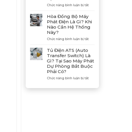
Hợp
ở
Chức năng bình luận bị tắt
Tác
Hướng
Cùng
Dẫn
Hòa Đồng Bộ Máy
Tân
Xả
Phát Điện Là Gì? Khi
Giám
Gió
Nào Cần Hệ Thống
Đốc
(Air)
Này?
Mitsubishi
Máy
Heavy
Phát
ở
Chức năng bình luận bị tắt
Industries
Điện
Hòa
–
Bị
Đồng
Tủ Điện ATS (Auto
Khẳng
E
Bộ
Transfer Switch) Là
Định
Dầu
Máy
Gì? Tại Sao Máy Phát
Vị
Chuẩn
Phát
Dự Phòng Bắt Buộc
Thế
Xác
Điện
Phải Có?
Đối
Là
Tác
Gì?
ở
Chức năng bình luận bị tắt
Chiến
Khi
Tủ
Lược
Nào
Điện
Của
Cần
ATS
Bình
Hệ
(Auto
Minh
Thống
Transfer
Này?
Switch)
Là
Gì?
Tại
Sao
Máy