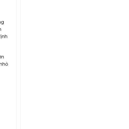
Phát
Dự
Phòng
Bắt
Buộc
ng
Phải
m
Có?
định
ơn
 nhỏ
u