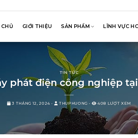
 CHỦ
GIỚI THIỆU
SẢN PHẨM
LĨNH VỰC H
TIN TỨC
y phát điện công nghiệp tạ
3 THÁNG 12, 2024
-
THUPHUONG
-
408 LƯỢT XEM