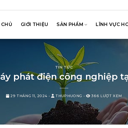
 CHỦ
GIỚI THIỆU
SẢN PHẨM
LĨNH VỰC H
TIN TỨC
áy phát điện công nghiệp tạ
29 THÁNG 11, 2024
-
THUPHUONG
-
366 LƯỢT XEM