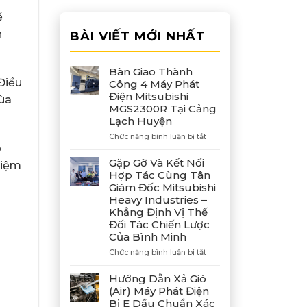
ế
h
BÀI VIẾT MỚI NHẤT
Bàn Giao Thành
Điều
Công 4 Máy Phát
Điện Mitsubishi
mùa
MGS2300R Tại Cảng
Lạch Huyện
ở
Chức năng bình luận bị tắt
p
Bàn
Giao
Gặp Gỡ Và Kết Nối
kiệm
Thành
Hợp Tác Cùng Tân
Công
Giám Đốc Mitsubishi
4
Heavy Industries –
Máy
Khẳng Định Vị Thế
Phát
Đối Tác Chiến Lược
Điện
Của Bình Minh
Mitsubishi
MGS2300R
ở
Chức năng bình luận bị tắt
Tại
Gặp
Cảng
Gỡ
Hướng Dẫn Xả Gió
Lạch
Và
(Air) Máy Phát Điện
Huyện
Kết
Bị E Dầu Chuẩn Xác
Nối