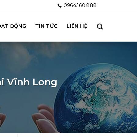
0964.160.888
OẠT ĐỘNG
TIN TỨC
LIÊN HỆ
i Vĩnh Long