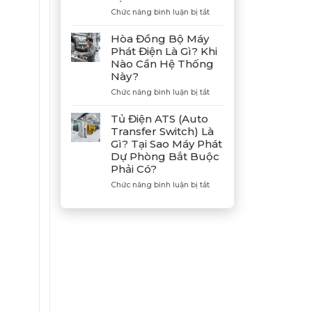
Hợp
ở
Chức năng bình luận bị tắt
Tác
Hướng
Cùng
Dẫn
Hòa Đồng Bộ Máy
Tân
Xả
Phát Điện Là Gì? Khi
Giám
Gió
Nào Cần Hệ Thống
Đốc
(Air)
Này?
Mitsubishi
Máy
Heavy
Phát
ở
Chức năng bình luận bị tắt
Industries
Điện
Hòa
–
Bị
Đồng
Tủ Điện ATS (Auto
Khẳng
E
Bộ
Transfer Switch) Là
Định
Dầu
Máy
Gì? Tại Sao Máy Phát
Vị
Chuẩn
Phát
Dự Phòng Bắt Buộc
Thế
Xác
Điện
Phải Có?
Đối
Là
Tác
Gì?
ở
Chức năng bình luận bị tắt
Chiến
Khi
Tủ
Lược
Nào
Điện
Của
Cần
ATS
Bình
Hệ
(Auto
Minh
Thống
Transfer
Này?
Switch)
Là
Gì?
Tại
Sao
Máy