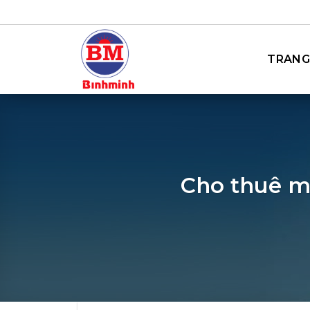
Bỏ
qua
nội
TRANG
dung
Cho thuê m