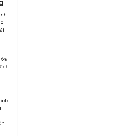
g
Phát
Dự
Phòng
inh
Bắt
ệc
Buộc
Phải
ải
Có?
hóa
định
kinh
g
u
ện