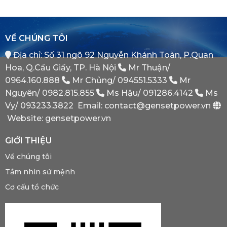
Hệ
Switch)
Chiến
Thống
Là
Lược
Này?
Gì?
Của
Tại
Bình
VỀ CHÚNG TÔI
Sao
Minh
Máy
Địa chỉ: Số 31 ngõ 92 Nguyễn Khánh Toàn, P.Quan
Phát
Dự
Hoa, Q.Cầu Giấy, TP. Hà Nội
Mr Thuận/
Phòng
Bắt
0964.160.888
Mr Chủng/
094551.5333
Mr
Buộc
Nguyên/
0982.815.855
Ms Hậu/
091286.4142
Ms
Phải
Có?
Vy/
093233.3822
Email: contact@gensetpower.vn
Website: gensetpower.vn
GIỚI THIỆU
Về chúng tôi
Tầm nhìn sứ mệnh
Cơ cấu tổ chức