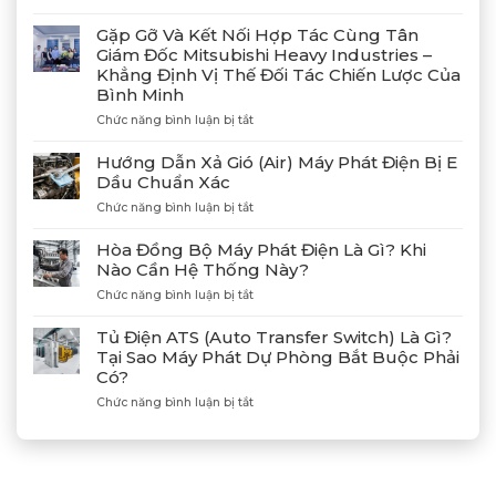
Bàn
Giao
Gặp Gỡ Và Kết Nối Hợp Tác Cùng Tân
Thành
Giám Đốc Mitsubishi Heavy Industries –
Công
Khẳng Định Vị Thế Đối Tác Chiến Lược Của
4
Bình Minh
Máy
Phát
ở
Chức năng bình luận bị tắt
Điện
Gặp
Mitsubishi
Gỡ
Hướng Dẫn Xả Gió (Air) Máy Phát Điện Bị E
MGS2300R
Và
Dầu Chuẩn Xác
Tại
Kết
Cảng
ở
Chức năng bình luận bị tắt
Nối
Lạch
Hướng
Hợp
Huyện
Dẫn
Tác
Hòa Đồng Bộ Máy Phát Điện Là Gì? Khi
Xả
Cùng
Nào Cần Hệ Thống Này?
Gió
Tân
ở
Chức năng bình luận bị tắt
(Air)
Giám
Hòa
Máy
Đốc
Đồng
Phát
Mitsubishi
Tủ Điện ATS (Auto Transfer Switch) Là Gì?
Bộ
Điện
Heavy
Tại Sao Máy Phát Dự Phòng Bắt Buộc Phải
Máy
Bị
Industries
Có?
Phát
E
–
Điện
Dầu
ở
Chức năng bình luận bị tắt
Khẳng
Là
Chuẩn
Tủ
Định
Gì?
Xác
Điện
Vị
Khi
ATS
Thế
Nào
(Auto
Đối
Cần
Transfer
Tác