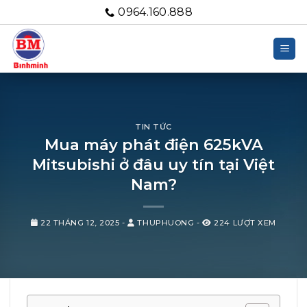
Bỏ
0964.160.888
qua
nội
dung
TIN TỨC
Mua máy phát điện 625kVA
Mitsubishi ở đâu uy tín tại Việt
Nam?
22 THÁNG 12, 2025
-
THUPHUONG
-
224 LƯỢT XEM