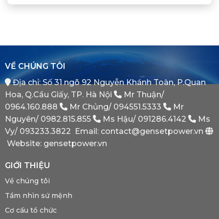
Gì?
Xác
Điện
Vị
Khi
ATS
Thế
Nào
(Auto
Đối
Cần
Transfer
Tác
Hệ
Switch)
Chiến
Thống
Là
Lược
Này?
Gì?
Của
Tại
Bình
VỀ CHÚNG TÔI
Sao
Minh
Máy
Địa chỉ: Số 31 ngõ 92 Nguyễn Khánh Toàn, P.Quan
Phát
Dự
Hoa, Q.Cầu Giấy, TP. Hà Nội
Mr Thuận/
Phòng
Bắt
0964.160.888
Mr Chủng/
094551.5333
Mr
Buộc
Nguyên/
0982.815.855
Ms Hậu/
091286.4142
Ms
Phải
Có?
Vy/
093233.3822
Email: contact@gensetpower.vn
Website: gensetpower.vn
GIỚI THIỆU
Về chúng tôi
Tầm nhìn sứ mệnh
Cơ cấu tổ chức