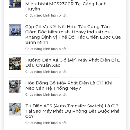
Mitsubishi MGS2300R Tại Cảng Lạch
Huyện
ở
Chức năng bình luận bị tắt
Bàn
Giao
Gặp Gỡ Và Kết Nối Hợp Tác Cùng Tân
Thành
Giám Đốc Mitsubishi Heavy Industries –
Công
Khẳng Định Vị Thế Đối Tác Chiến Lược Của
4
Bình Minh
Máy
Phát
ở
Chức năng bình luận bị tắt
Điện
Gặp
Mitsubishi
Gỡ
Hướng Dẫn Xả Gió (Air) Máy Phát Điện Bị E
MGS2300R
Và
Dầu Chuẩn Xác
Tại
Kết
Cảng
ở
Chức năng bình luận bị tắt
Nối
Lạch
Hướng
Hợp
Huyện
Dẫn
Tác
Hòa Đồng Bộ Máy Phát Điện Là Gì? Khi
Xả
Cùng
Nào Cần Hệ Thống Này?
Gió
Tân
ở
Chức năng bình luận bị tắt
(Air)
Giám
Hòa
Máy
Đốc
Đồng
Phát
Mitsubishi
Tủ Điện ATS (Auto Transfer Switch) Là Gì?
Bộ
Điện
Heavy
Tại Sao Máy Phát Dự Phòng Bắt Buộc Phải
Máy
Bị
Industries
Có?
Phát
E
–
Điện
Dầu
ở
Chức năng bình luận bị tắt
Khẳng
Là
Chuẩn
Tủ
Định