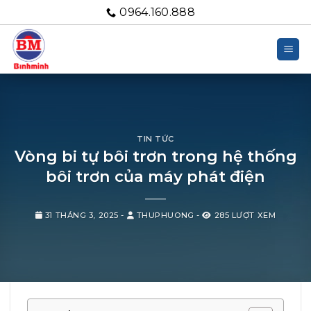
Bỏ
0964.160.888
qua
nội
dung
TIN TỨC
Vòng bi tự bôi trơn trong hệ thống
bôi trơn của máy phát điện
31 THÁNG 3, 2025
-
THUPHUONG
-
285 LƯỢT XEM