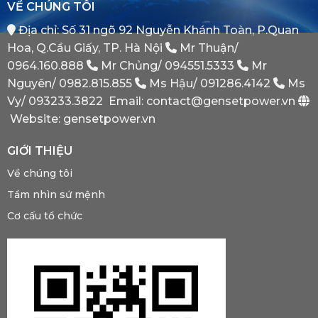
VỀ CHÚNG TÔI
Sao
Minh
Máy
Địa chỉ: Số 31 ngõ 92 Nguyễn Khánh Toàn, P.Quan
Phát
Dự
Hoa, Q.Cầu Giấy, TP. Hà Nội
Mr Thuận/
Phòng
Bắt
0964.160.888
Mr Chủng/
094551.5333
Mr
Buộc
Nguyên/
0982.815.855
Ms Hậu/
091286.4142
Ms
Phải
Có?
Vy/
093233.3822
Email: contact@gensetpower.vn
Website: gensetpower.vn
GIỚI THIỆU
Về chúng tôi
Tầm nhìn sứ mệnh
Cơ cấu tổ chức