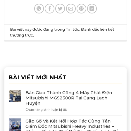
Bài viết này được đăng trong
Tin tức
. Đánh dấu
liên kết
thường trực
.
BÀI VIẾT MỚI NHẤT
Bàn Giao Thành Công 4 Máy Phát Điện
Mitsubishi MGS2300R Tại Cảng Lạch
Huyện
ở
Chức năng bình luận bị tắt
Bàn
Giao
Gặp Gỡ Và Kết Nối Hợp Tác Cùng Tân
Thành
Giám Đốc Mitsubishi Heavy Industries –
Công