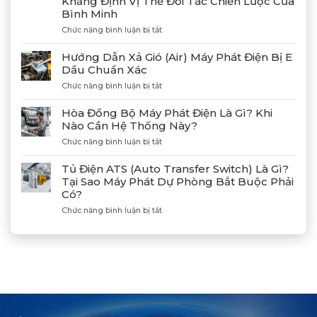
Khẳng Định Vị Thế Đối Tác Chiến Lược Của
4
Bình Minh
Máy
Phát
ở
Chức năng bình luận bị tắt
Điện
Gặp
Mitsubishi
Gỡ
Hướng Dẫn Xả Gió (Air) Máy Phát Điện Bị E
MGS2300R
Và
Dầu Chuẩn Xác
Tại
Kết
Cảng
ở
Chức năng bình luận bị tắt
Nối
Lạch
Hướng
Hợp
Huyện
Dẫn
Tác
Hòa Đồng Bộ Máy Phát Điện Là Gì? Khi
Xả
Cùng
Nào Cần Hệ Thống Này?
Gió
Tân
ở
Chức năng bình luận bị tắt
(Air)
Giám
Hòa
Máy
Đốc
Đồng
Phát
Mitsubishi
Tủ Điện ATS (Auto Transfer Switch) Là Gì?
Bộ
Điện
Heavy
Tại Sao Máy Phát Dự Phòng Bắt Buộc Phải
Máy
Bị
Industries
Có?
Phát
E
–
Điện
Dầu
ở
Chức năng bình luận bị tắt
Khẳng
Là
Chuẩn
Tủ
Định
Gì?
Xác
Điện
Vị
Khi
ATS
Thế
Nào
(Auto
Đối
Cần
Transfer
Tác
Hệ
Switch)
Chiến
Thống
Là
Lược
Này?
Gì?
Của
Tại
Bình